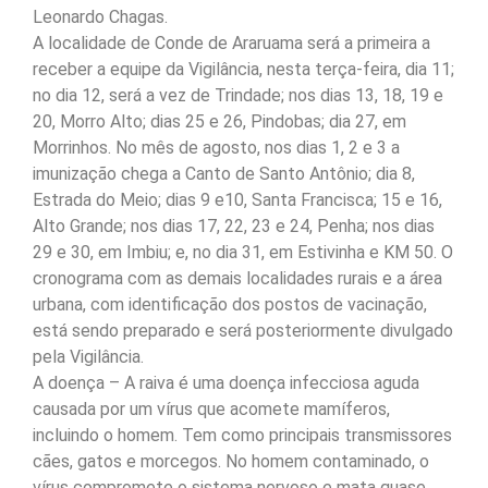
Leonardo Chagas.
A localidade de Conde de Araruama será a primeira a
receber a equipe da Vigilância, nesta terça-feira, dia 11;
no dia 12, será a vez de Trindade; nos dias 13, 18, 19 e
20, Morro Alto; dias 25 e 26, Pindobas; dia 27, em
Morrinhos. No mês de agosto, nos dias 1, 2 e 3 a
imunização chega a Canto de Santo Antônio; dia 8,
Estrada do Meio; dias 9 e10, Santa Francisca; 15 e 16,
Alto Grande; nos dias 17, 22, 23 e 24, Penha; nos dias
29 e 30, em Imbiu; e, no dia 31, em Estivinha e KM 50. O
cronograma com as demais localidades rurais e a área
urbana, com identificação dos postos de vacinação,
está sendo preparado e será posteriormente divulgado
pela Vigilância.
A doença – A raiva é uma doença infecciosa aguda
causada por um vírus que acomete mamíferos,
incluindo o homem. Tem como principais transmissores
cães, gatos e morcegos. No homem contaminado, o
vírus compromete o sistema nervoso e mata quase