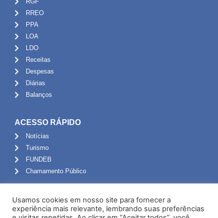
RGF
RREO
PPA
LOA
LDO
Receitas
Despesas
Diárias
Balanços
ACESSO RÁPIDO
Notícias
Turismo
FUNDEB
Chamamento Público
ADMINISTRAÇÃO
Usamos cookies em nosso site para fornecer a
Portal do Servidor
experiência mais relevante, lembrando suas preferências
e visitas repetidas. Ao clicar em “Aceitar todos”, você