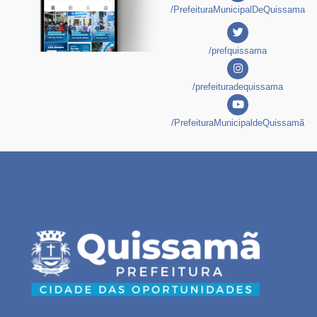
/PrefeituraMunicipalDeQuissama
/prefquissama
/prefeituradequissama
/PrefeituraMunicipaldeQuissamã