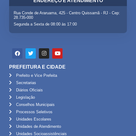
ENDEREÇO E ATENDIMENTO
Rua Conde de Araruama, 425 - Centro Quissamã - RJ - Cep:
28.735-000
Segunda a Sexta de 08:00 às 17:00
PREFEITURA E CIDADE
Prefeito e Vice Prefeita
Secretarias
Diários Oficiais
Legislação
Conselhos Municipais
Processos Seletivos
Unidades Escolares
Unidades de Atendimento
Unidades Socioassistênciais