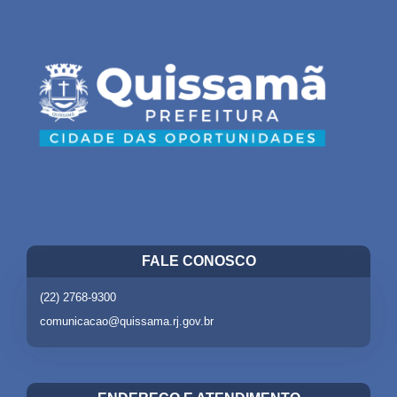
FALE CONOSCO
(22) 2768-9300
comunicacao@quissama.rj.gov.br