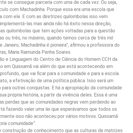
nte se consegue parceria com uma de cada vez. Ou seja,
ínculo com Machadinha. Porque essa era uma escola que
ava com ele. E com as diretrizes quilombolas isso vem
 implementá-las mas ainda não há êxito nessa direção,
as quilombolas que tem ações voltadas para a questão
as ou três, no máximo, quando temos cerca de três mil
 Janeiro, Machadinha é pioneira”, afirmou a professora do
ras, Maria Raimunda Penha Soares.
ção e Linguagem do Centro de Ciência do Homem CCH da
ido em Quissamã vai além do que está acontecendo em
profundo, que vai ficar para a comunidade e para a escola.
ato, a efetivação de uma política pública. Isso será um
o para outras conquistas. E há a apropriação da comunidade
a própria história, a partir da vivência deles. Essa é uma
o das perdas que as comunidades negras vem perdendo ao
está fazendo valer uma lei que esperávamos que todos os
lizmente isso não aconteceu por vários motivos. Quissamã
ópria comunidade”.
e construção de conhecimento que as culturas de matrizes