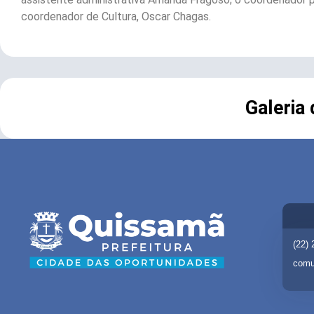
coordenador de Cultura, Oscar Chagas.
Galeria
(22)
comu