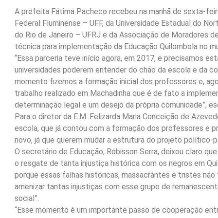
A prefeita Fátima Pacheco recebeu na manhã de sexta-feira
Federal Fluminense – UFF, da Universidade Estadual do Nor
do Rio de Janeiro – UFRJ e da Associação de Moradores d
técnica para implementação da Educação Quilombola no mun
“Essa parceria teve início agora, em 2017, e precisamos es
universidades poderem entender do chão da escola e da co
momento fizemos a formação inicial dos professores e, agor
trabalho realizado em Machadinha que é de fato a impleme
determinação legal e um desejo da própria comunidade”, es
Para o diretor da E.M. Felizarda Maria Conceição de Azevedo
escola, que já contou com a formação dos professores e p
novo, já que querem mudar a estrutura do projeto político-
O secretário de Educação, Róbisson Serra, deixou claro q
o resgate de tanta injustiça histórica com os negros em Qu
porque essas falhas históricas, massacrantes e tristes nã
amenizar tantas injustiças com esse grupo de remanescent
social”.
“Esse momento é um importante passo de cooperação entre a