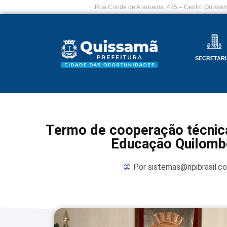
Rua Conde de Araruama, 425 – Centro Quissam
SECRETARI
Termo de cooperação técnic
Educação Quilombo
Por
sistemas@npibrasil.c