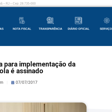
ã – RJ – Cep: 28.735-000
AS
NOTA FISCAL
TRANSPARÊNCIA
DIÁRIO OFICIAL
SERVIÇ
a para implementação da
la é assinado
om
07/07/2017