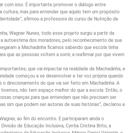
gar com isso. É importante promover o diálogo entre
da cultura, mas para entender que aquilo tem um propósito
identidade”, afirmou a professora do curso de Nutrição da
a, Wagner Nunes, todo esse projeto surgiu a partir da
a autoestima dos moradores, pelo reconhecimento de sua
ue chegaram a Machadinha ficamos sabendo que escola tinha
ara que as pessoas voltem a sorrir, a reafirmar por que vivem
 importantes, que vai impactar na realidade de Machadinha, e
unidade começou a se desenvolver e ter voz própria quando
s o direcionamento do que vai ser feito em Machadinha. A
 tivemos, não tem espaço melhor do que a escola. Então, o
 nossas crianças para que entendam que não precisam ser
s sim que podem ser autoras de suas histórias”, declarou a
Wagner, ao fim do encontro. E participaram ainda o
Divisão de Educação Inclusiva, Cyntia Cristina Brito; a
edagógico da Educação Inclusiva, Márcio Daniel Valentin; o