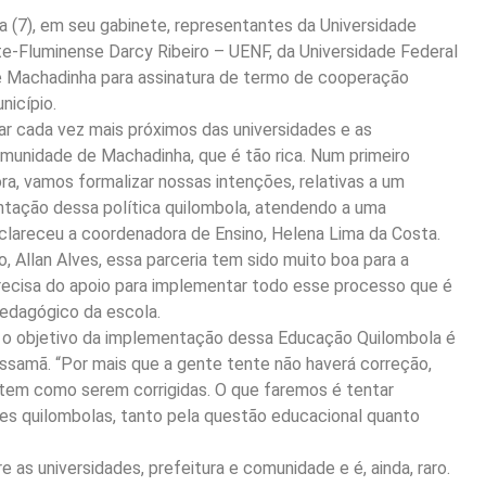
 (7), em seu gabinete, representantes da Universidade
te-Fluminense Darcy Ribeiro – UENF, da Universidade Federal
e Machadinha para assinatura de termo de cooperação
icípio.
tar cada vez mais próximos das universidades e as
munidade de Machadinha, que é tão rica. Num primeiro
a, vamos formalizar nossas intenções, relativas a um
ntação dessa política quilombola, atendendo a uma
clareceu a coordenadora de Ensino, Helena Lima da Costa.
, Allan Alves, essa parceria tem sido muito boa para a
recisa do apoio para implementar todo esse processo que é
pedagógico da escola.
ue o objetivo da implementação dessa Educação Quilombola é
issamã. “Por mais que a gente tente não haverá correção,
o tem como serem corrigidas. O que faremos é tentar
es quilombolas, tanto pela questão educacional quanto
s universidades, prefeitura e comunidade e é, ainda, raro.