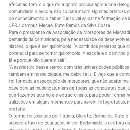
africanas tem, e o quanto a gente precisa aprender a dialo
comunidade e escola, não só para inserir algumas práticas 
de conhecimento e saber. E isso vai ajudar na formação da 
UFRJ, campus Macaé, Rute Ramos da Silva Costa.
Para o presidente da Associação de Moradores de Machadinh
demanda da comunidade, pela necessidade de desenvolver 
história, o que é ser quilombola. “A partir dos projetos q
potencial para se tornar quilombola. A escola é o caminho p
lá e porque não querem sair”.
“A assinatura desse termo, com três universidades públicas
também em nossa cidade, me deixa feliz. E vejo que a com
foi formada a associação de moradores, que não aceita mai
base para as mudanças, além de todas as conquistas que já
que fazemos aqui hoje é extraordinário, para poder formar
utilizadas em alguns momentos para serem fotografadas, ma
prefeita.
O termo foi assinado por Fátima, Clarete, Raimunda, Rute e 
subsecretário de Educação, Ailson Berlamindo; a diretora da 
assistente administrativa Amanda Fragoso; o coordenador p