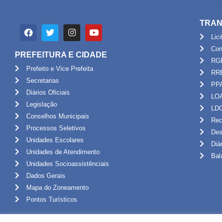
TRAN
Lic
Con
PREFEITURA E CIDADE
RG
Prefeito e Vice Prefeita
RR
Secretarias
PP
Diários Oficiais
LO
Legislação
LD
Conselhos Municipais
Rec
Processos Seletivos
Des
Unidades Escolares
Diá
Unidades de Atendimento
Bal
Unidades Socioassistênciais
Dados Gerais
Mapa do Zoneamento
Pontos Turísticos