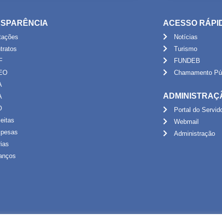
SPARÊNCIA
ACESSO RÁPI
itações
Notícias
tratos
Turismo
F
FUNDEB
EO
Chamamento Púb
A
ADMINISTRAÇ
A
O
Portal do Servid
eitas
Webmail
pesas
Administração
rias
anços