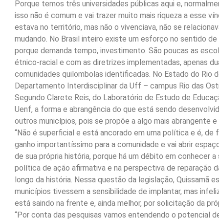
Porque temos três universidades públicas aqui e, normalme
isso não é comum e vai trazer muito mais riqueza a esse v
estava no território, mas não o vivenciava, não se relacion
mudando. No Brasil inteiro existe um esforço no sentido de
porque demanda tempo, investimento. São poucas as escol
étnico-racial e com as diretrizes implementadas, apenas du
comunidades quilombolas identificadas. No Estado do Rio de
Departamento Interdisciplinar da Uff – campus Rio das Ost
Segundo Clarete Reis, do Laboratório de Estudo de Educa
Uenf, a forma e abrangência do que está sendo desenvolv
outros municípios, pois se propõe a algo mais abrangente e 
“Não é superficial e está ancorado em uma política e é, de f
ganho importantíssimo para a comunidade e vai abrir espaç
de sua própria história, porque há um débito em conhecer a su
política de ação afirmativa e na perspectiva de reparaçã
longo da história. Nessa questão da legislação, Quissamã 
municípios tivessem a sensibilidade de implantar, mas infe
está saindo na frente e, ainda melhor, por solicitação da pr
“Por conta das pesquisas vamos entendendo o potencial d