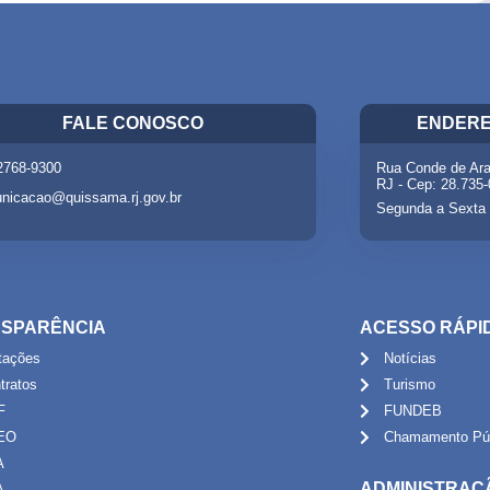
FALE CONOSCO
ENDERE
 2768-9300
Rua Conde de Ara
RJ - Cep: 28.735
nicacao@quissama.rj.gov.br
Segunda a Sexta 
SPARÊNCIA
ACESSO RÁPI
itações
Notícias
tratos
Turismo
F
FUNDEB
EO
Chamamento Púb
A
ADMINISTRAÇ
A