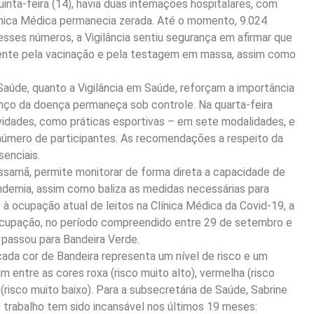
nta-feira (14), havia duas internações hospitalares, com
ínica Médica permanecia zerada. Até o momento, 9.024
ses números, a Vigilância sentiu segurança em afirmar que
mente pela vacinação e pela testagem em massa, assim como
Saúde, quanto a Vigilância em Saúde, reforçam a importância
anço da doença permaneça sob controle. Na quarta-feira
tividades, como práticas esportivas – em sete modalidades, e
o número de participantes. As recomendações a respeito da
enciais.
ssamã, permite monitorar de forma direta a capacidade de
demia, assim como baliza as medidas necessárias para
à ocupação atual de leitos na Clínica Médica da Covid-19, a
ocupação, no período compreendido entre 29 de setembro e
 passou para Bandeira Verde.
ada cor de Bandeira representa um nível de risco e um
 entre as cores roxa (risco muito alto), vermelha (risco
e (risco muito baixo). Para a subsecretária de Saúde, Sabrine
O trabalho tem sido incansável nos últimos 19 meses: