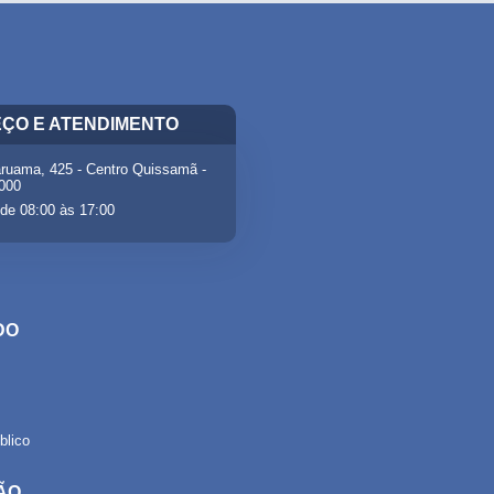
ÇO E ATENDIMENTO
ruama, 425 - Centro Quissamã -
-000
de 08:00 às 17:00
DO
lico
ÃO