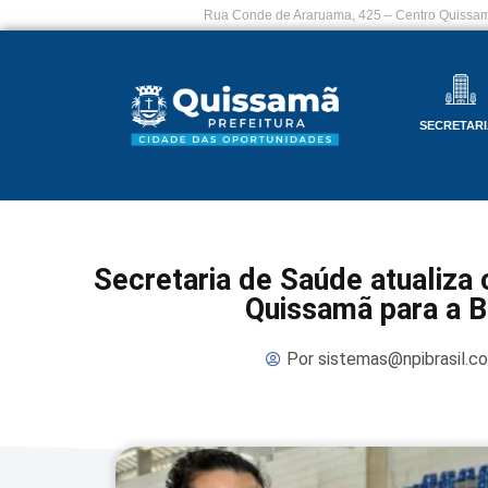
Rua Conde de Araruama, 425 – Centro Quissam
SECRETARI
Secretaria de Saúde atualiza 
Quissamã para a B
Por
sistemas@npibrasil.c