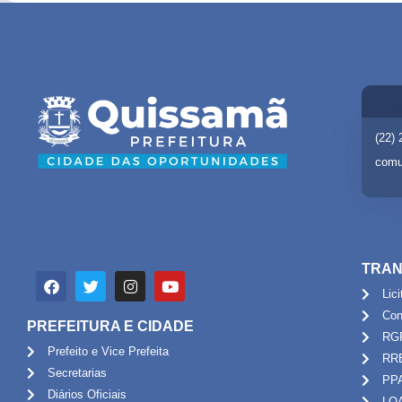
(22)
comu
TRAN
Lic
Con
PREFEITURA E CIDADE
RG
Prefeito e Vice Prefeita
RR
Secretarias
PP
Diários Oficiais
LO