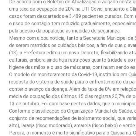
De acordo com o Boletim de Atualização divulgado nesta qui
uma taxa de ocupação de 20% na UTI Covid, enquanto a Cl
casos foram descartados e 3.489 pacientes curados. Com es
o risco de contágio tem reduzido gradualmente, especial
pela adesão da população às medidas de segurança.
Mesmo com a boa notícia, tanto a Secretaria Municipal de 
de serem mantidos os cuidados básicos, a fim de que o av
(13), a Prefeitura editou um novo Decreto, flexibilizando a
culturais, embora ainda haja restrições quanto à idade e a
higiene das mãos e o uso de máscaras, continuam sendo ess
O modelo de monitoramento da Covid-19, instituído em Qui
resposta do sistema de saúde para o enfrentamento da pan
conter o avanço da doença. Além da taxa de 0% em relação 
média de ocupação dos últimos 15 dias registra 20,7% de 
13 de outubro. Foi com base nestes dados, que o município
Conforme classificação da Organização Mundial de Saúde, c
conjunto de recomendações de isolamento social, que variam
alto), laranja (risco moderado), amarela (risco baixo) e verd
Pereira, o momento é muito significativo para o Quissamã. 