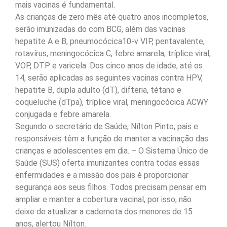
mais vacinas é fundamental.
As crianças de zero mês até quatro anos incompletos,
serão imunizadas do com BCG, além das vacinas
hepatite A e B, pneumocócica10-v VIP, pentavalente,
rotavírus, meningocócica C, febre amarela, tríplice viral,
VOP, DTP e varicela. Dos cinco anos de idade, até os
14, serão aplicadas as seguintes vacinas contra HPV,
hepatite B, dupla adulto (dT), difteria, tétano e
coqueluche (dTpa), tríplice viral, meningocócica ACWY
conjugada e febre amarela.
Segundo o secretário de Saúde, Nílton Pinto, pais e
responsáveis têm a função de manter a vacinação das
crianças e adolescentes em dia. – O Sistema Único de
Saúde (SUS) oferta imunizantes contra todas essas
enfermidades e a missão dos pais é proporcionar
segurança aos seus filhos. Todos precisam pensar em
ampliar e manter a cobertura vacinal, por isso, não
deixe de atualizar a caderneta dos menores de 15
anos, alertou Nílton.