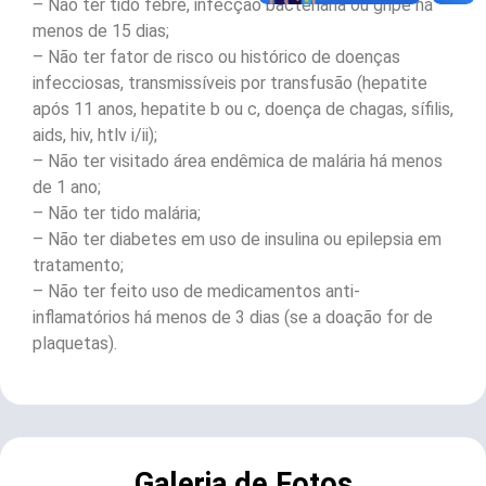
– Não ter tido febre, infecção bacteriana ou gripe há
menos de 15 dias;
– Não ter fator de risco ou histórico de doenças
infecciosas, transmissíveis por transfusão (hepatite
após 11 anos, hepatite b ou c, doença de chagas, sífilis,
aids, hiv, htlv i/ii);
– Não ter visitado área endêmica de malária há menos
de 1 ano;
– Não ter tido malária;
– Não ter diabetes em uso de insulina ou epilepsia em
tratamento;
– Não ter feito uso de medicamentos anti-
inflamatórios há menos de 3 dias (se a doação for de
plaquetas).
Galeria de Fotos