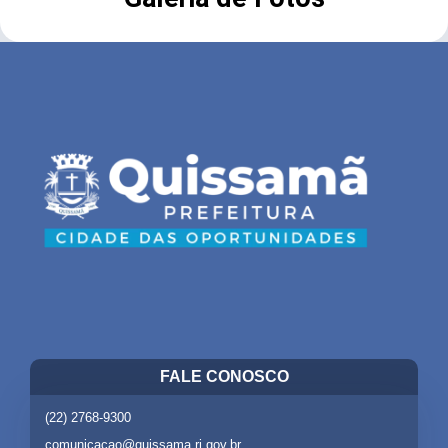
FALE CONOSCO
(22) 2768-9300
comunicacao@quissama.rj.gov.br