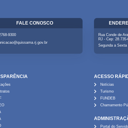
FALE CONOSCO
ENDERE
 2768-9300
Rua Conde de Ara
RJ - Cep: 28.735
nicacao@quissama.rj.gov.br
Segunda a Sexta 
SPARÊNCIA
ACESSO RÁPI
itações
Notícias
tratos
Turismo
F
FUNDEB
EO
Chamamento Púb
A
ADMINISTRAÇ
A
O
Portal do Servid