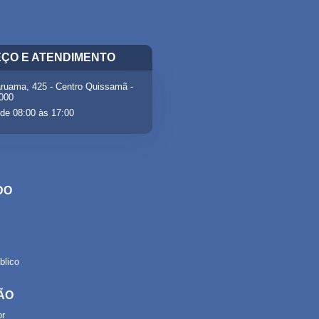
ÇO E ATENDIMENTO
ruama, 425 - Centro Quissamã -
-000
de 08:00 às 17:00
DO
lico
ÃO
or