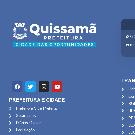
(22)
comu
TRAN
Lic
Con
PREFEITURA E CIDADE
RG
Prefeito e Vice Prefeita
RR
Secretarias
PP
Diários Oficiais
LO
Legislação
LD