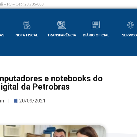
ã – RJ – Cep: 28.735-000
AS
NOTA FISCAL
TRANSPARÊNCIA
DIÁRIO OFICIAL
SERVIÇ
putadores e notebooks do
igital da Petrobras
om
20/09/2021