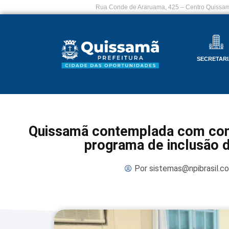
Rua Conde de Araruama, 425 – Centro Quissam
SECRETARI
Quissamã contemplada com com
programa de inclusão d
Por
sistemas@npibrasil.c