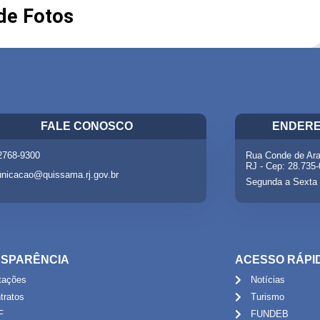
 de Fotos
FALE CONOSCO
ENDERE
 2768-9300
Rua Conde de Ara
RJ - Cep: 28.735
nicacao@quissama.rj.gov.br
Segunda a Sexta 
SPARÊNCIA
ACESSO RÁPI
itações
Notícias
tratos
Turismo
F
FUNDEB