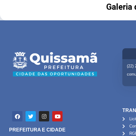
Galeria
(22)
comu
TRAN
Lic
Con
PREFEITURA E CIDADE
RG