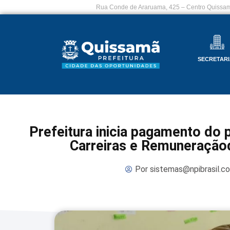
Rua Conde de Araruama, 425 – Centro Quissam
SECRETARI
Prefeitura inicia pagamento do 
Carreiras e Remuneração
Por
sistemas@npibrasil.c