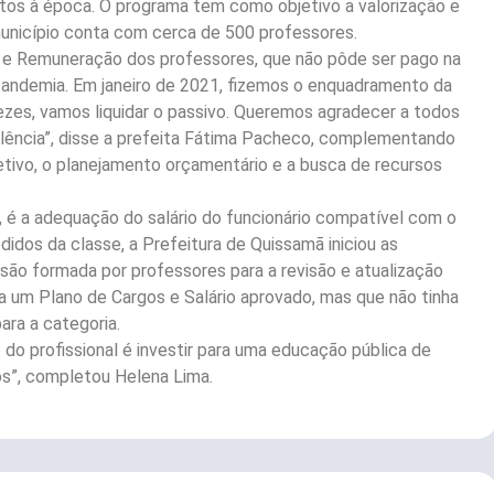
ntos à época. O programa tem como objetivo a valorização e
município conta com cerca de 500 professores.
 e Remuneração dos professores, que não pôde ser pago na
pandemia. Em janeiro de 2021, fizemos o enquadramento da
ezes, vamos liquidar o passivo. Queremos agradecer a todos
elência”, disse a prefeita Fátima Pacheco, complementando
letivo, o planejamento orçamentário e a busca de recursos
 é a adequação do salário do funcionário compatível com o
idos da classe, a Prefeitura de Quissamã iniciou as
ão formada por professores para a revisão e atualização
ia um Plano de Cargos e Salário aprovado, mas que não tinha
ara a categoria.
o do profissional é investir para uma educação pública de
s”, completou Helena Lima.