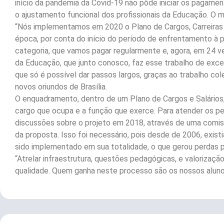
início da pandemia da Covid-19 não pôde iniciar os pagame
o ajustamento funcional dos profissionais da Educação. O 
“Nós implementamos em 2020 o Plano de Cargos, Carreiras
época, por conta do início do período de enfrentamento à 
categoria, que vamos pagar regularmente e, agora, em 24 v
da Educação, que junto conosco, faz esse trabalho de exc
que só é possível dar passos largos, graças ao trabalho co
novos oriundos de Brasília.
O enquadramento, dentro de um Plano de Cargos e Salários,
cargo que ocupa e a função que exerce. Para atender os ped
discussões sobre o projeto em 2018, através de uma comiss
da proposta. Isso foi necessário, pois desde de 2006, exist
sido implementado em sua totalidade, o que gerou perdas p
“Atrelar infraestrutura, questões pedagógicas, e valorizaçã
qualidade. Quem ganha neste processo são os nossos aluno