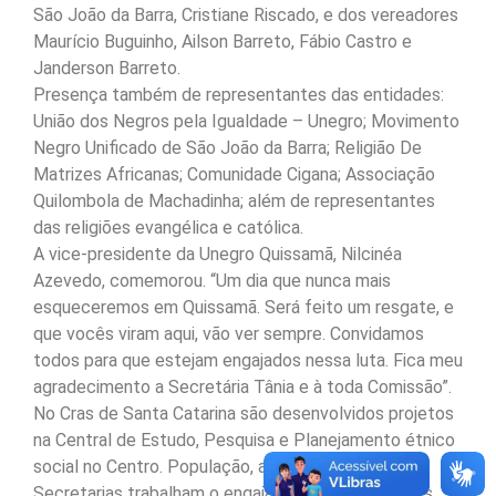
São João da Barra, Cristiane Riscado, e dos vereadores
Maurício Buguinho, Ailson Barreto, Fábio Castro e
Janderson Barreto.
Presença também de representantes das entidades:
União dos Negros pela Igualdade – Unegro; Movimento
Negro Unificado de São João da Barra; Religião De
Matrizes Africanas; Comunidade Cigana; Associação
Quilombola de Machadinha; além de representantes
das religiões evangélica e católica.
A vice-presidente da Unegro Quissamã, Nilcinéa
Azevedo, comemorou. “Um dia que nunca mais
esqueceremos em Quissamã. Será feito um resgate, e
que vocês viram aqui, vão ver sempre. Convidamos
todos para que estejam engajados nessa luta. Fica meu
agradecimento a Secretária Tânia e à toda Comissão”.
No Cras de Santa Catarina são desenvolvidos projetos
na Central de Estudo, Pesquisa e Planejamento étnico
social no Centro. População, associações e
Secretarias trabalham o engajamento de atividades