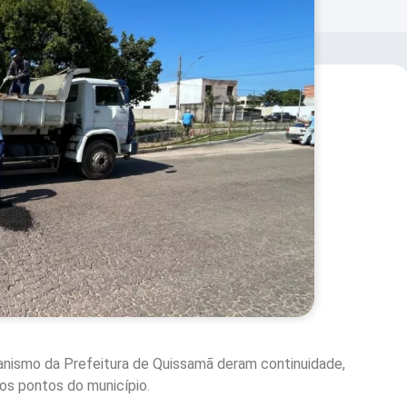
banismo da Prefeitura de Quissamã deram continuidade,
sos pontos do município.