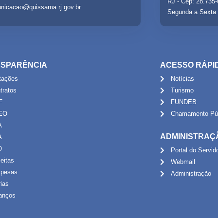
RJ - Cep: 28.735
nicacao@quissama.rj.gov.br
Segunda a Sexta 
SPARÊNCIA
ACESSO RÁPI
itações
Notícias
tratos
Turismo
F
FUNDEB
EO
Chamamento Púb
A
ADMINISTRAÇ
A
O
Portal do Servid
eitas
Webmail
pesas
Administração
rias
anços