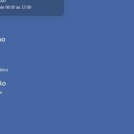
-000
de 08:00 às 17:00
DO
lico
ÃO
or