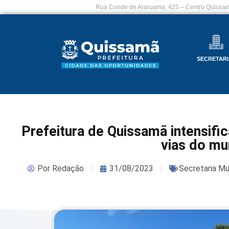
Rua Conde de Araruama, 425 – Centro Quissam
SECRETARI
Prefeitura de Quissamã intensif
vias do mu
Por
Redação
31/08/2023
Secretaria Mu