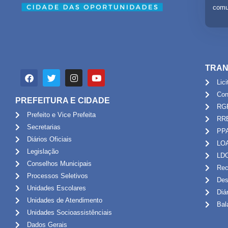
comu
TRAN
Lic
Con
PREFEITURA E CIDADE
RG
Prefeito e Vice Prefeita
RR
Secretarias
PP
Diários Oficiais
LO
Legislação
LD
Conselhos Municipais
Rec
Processos Seletivos
Des
Unidades Escolares
Diá
Unidades de Atendimento
Bal
Unidades Socioassistênciais
Dados Gerais