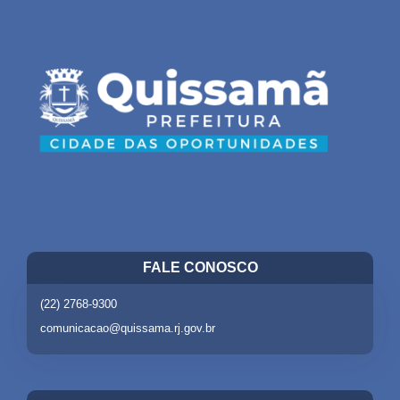
FALE CONOSCO
(22) 2768-9300
comunicacao@quissama.rj.gov.br