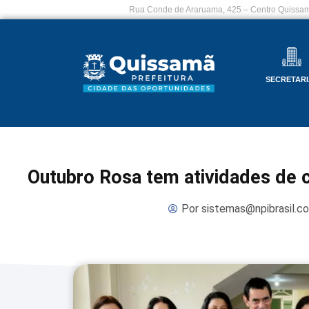
Rua Conde de Araruama, 425 – Centro Quissam
SECRETARI
Outubro Rosa tem atividades de c
Por
sistemas@npibrasil.c