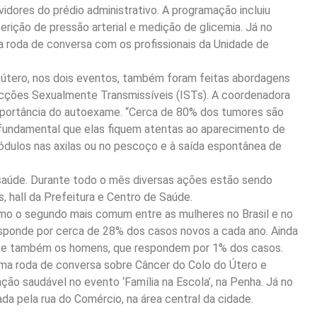
vidores do prédio administrativo. A programação incluiu
erição de pressão arterial e medição de glicemia. Já no
a roda de conversa com os profissionais da Unidade de
útero, nos dois eventos, também foram feitas abordagens
fecções Sexualmente Transmissíveis (ISTs). A coordenadora
importância do autoexame. “Cerca de 80% dos tumores são
 fundamental que elas fiquem atentas ao aparecimento de
nódulos nas axilas ou no pescoço e à saída espontânea de
saúde. Durante todo o mês diversas ações estão sendo
s, hall da Prefeitura e Centro de Saúde.
mo o segundo mais comum entre as mulheres no Brasil e no
sponde por cerca de 28% dos casos novos a cada ano. Ainda
te também os homens, que respondem por 1% dos casos.
 uma roda de conversa sobre Câncer do Colo do Útero e
ção saudável no evento ‘Família na Escola’, na Penha. Já no
ada pela rua do Comércio, na área central da cidade.