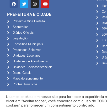
Lic
Con
PREFEITURA E CIDADE
RG
Prefeito e Vice Prefeita
RR
Secretarias
PP
Diários Oficiais
LO
Legislação
LD
Conselhos Municipais
Rec
Processos Seletivos
Des
Unidades Escolares
Diá
Unidades de Atendimento
Bal
Unidades Socioassistênciais
Dados Gerais
Mapa do Zoneamento
Pontos Turísticos
Usamos cookies em nosso site para fornecer a experiência ma
clicar em “Aceitar todos”, você concorda com o uso de TODO
cookies" para fornecer um consentimento controlado.