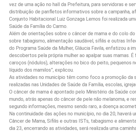
vez de uma ação no hall da Prefeitura, para servidoras e ser
distribuição de panfletos informativos sobre a campanha, af
Conjunto Habitacional Luiz Gonzaga Lemos foi realizada um
Saúde da Família do Carmo.
Além de orientações sobre o câncer de mama e do colo do 
sobre tabagismo, alimentação saudável, sífilis e outras In
do Programa Saúde da Mulher, Gláucia Favila, enfatizou a 
descobertos pela própria mulher ao apalpar suas mamas. É
caroços (nódulos), alterações no bico do peito, pequenos 
líquido dos mamilos”, explicou.
As atividades no município têm como foco a promoção da 
realizadas nas Unidades de Saúde da Família, escolas, igreja
O câncer de mama é apontado pelo Ministério da Saúde co
mundo, atrás apenas do câncer de pele não melanoma, e re
segundo informações, mesmo sendo raro, a doença acome
Na continuidade das ações no município, no dia 20, haverá
Câncer de Mama, Sífilis e outras ISTs, tabagismo e alimenta
dia 23, encerrando as atividades, será realizada uma caminh