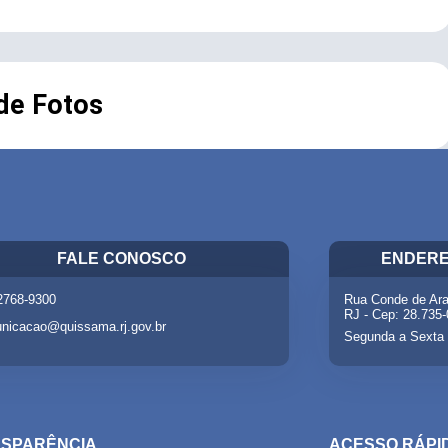
 de Fotos
FALE CONOSCO
ENDERE
 2768-9300
Rua Conde de Ara
RJ - Cep: 28.735
nicacao@quissama.rj.gov.br
Segunda a Sexta 
SPARÊNCIA
ACESSO RÁPI