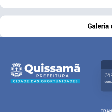
Galeria
(22)
comu
TRAN