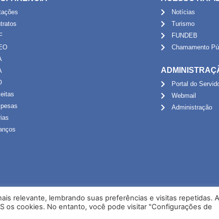
itações
Notícias
tratos
Turismo
F
FUNDEB
EO
Chamamento Púb
A
ADMINISTRAÇ
A
O
Portal do Servid
eitas
Webmail
pesas
Administração
rias
anços
is relevante, lembrando suas preferências e visitas repetidas. 
S os cookies. No entanto, você pode visitar "Configurações de
Desenvolvido por NPI Brasil