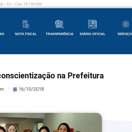
ã – RJ – Cep: 28.735-000
AS
NOTA FISCAL
TRANSPARÊNCIA
DIÁRIO OFICIAL
SERVIÇ
onscientização na Prefeitura
om
16/10/2018