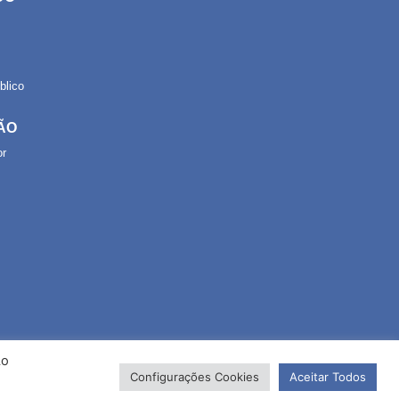
lico
ÃO
or
Ao
Configurações Cookies
Aceitar Todos