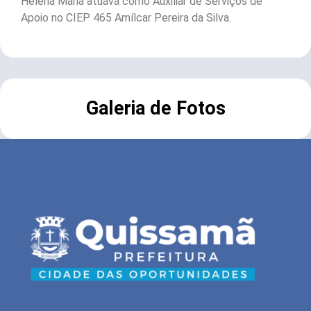
Helena Maria atuava como Auxiliar de Serviços de
Apoio no CIEP 465 Amílcar Pereira da Silva.
Galeria de Fotos