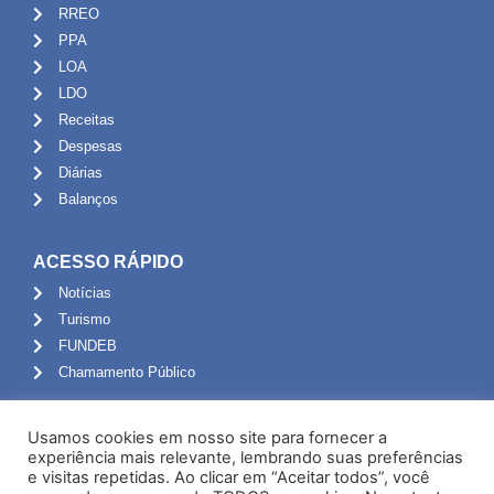
RREO
PPA
LOA
LDO
Receitas
Despesas
Diárias
Balanços
ACESSO RÁPIDO
Notícias
Turismo
FUNDEB
Chamamento Público
ADMINISTRAÇÃO
Usamos cookies em nosso site para fornecer a
Portal do Servidor
experiência mais relevante, lembrando suas preferências
e visitas repetidas. Ao clicar em “Aceitar todos”, você
Webmail