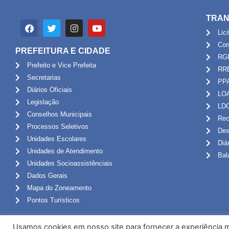
TRAN
Lic
Con
PREFEITURA E CIDADE
RG
Prefeito e Vice Prefeita
RR
Secretarias
PP
Diários Oficiais
LO
Legislação
LD
Conselhos Municipais
Rec
Processos Seletivos
Des
Unidades Escolares
Diá
Unidades de Atendimento
Bal
Unidades Socioassistênciais
Dados Gerais
Mapa do Zoneamento
Pontos Turísticos
Usamos cookies em nosso site para fornecer a experiência ma