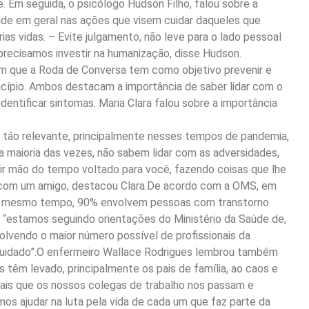
. Em seguida, o psicólogo Hudson Filho, falou sobre a
dade em geral nas ações que visem cuidar daqueles que
as vidas. – Evite julgamento, não leve para o lado pessoal
 precisamos investir na humanização, disse Hudson.
ram que a Roda de Conversa tem como objetivo prevenir e
nicípio. Ambos destacam a importância de saber lidar com o
dentificar sintomas. Maria Clara falou sobre a importância
 tão relevante, principalmente nesses tempos de pandemia,
a maioria das vezes, não sabem lidar com as adversidades,
rir mão do tempo voltado para você, fazendo coisas que lhe
r com um amigo, destacou Clara.De acordo com a OMS, em
 Ao mesmo tempo, 90% envolvem pessoas com transtorno
: “estamos seguindo orientações do Ministério da Saúde de,
olvendo o maior número possível de profissionais da
 cuidado”.O enfermeiro Wallace Rodrigues lembrou também
s têm levado, principalmente os pais de família, ao caos e
inais que os nossos colegas de trabalho nos passam e
s ajudar na luta pela vida de cada um que faz parte da