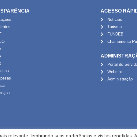
SPARÊNCIA
ACESSO RÁPI
itações
Notícias
tratos
Turismo
F
FUNDEB
EO
Chamamento Púb
A
ADMINISTRAÇ
A
O
Portal do Servid
eitas
Webmail
pesas
Administração
rias
anços
is relevante, lembrando suas preferências e visitas repetidas. 