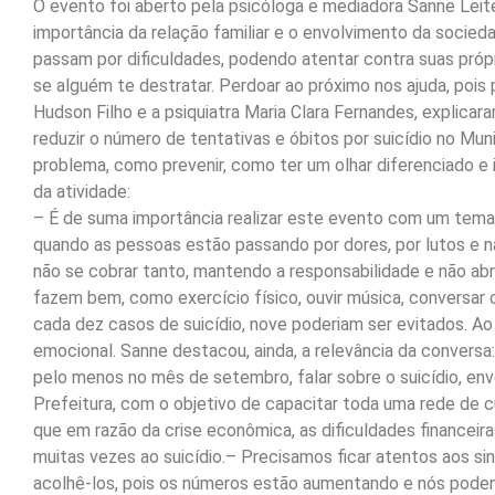
O evento foi aberto pela psicóloga e mediadora Sanne Leite
importância da relação familiar e o envolvimento da socie
passam por dificuldades, podendo atentar contra suas própri
se alguém te destratar. Perdoar ao próximo nos ajuda, pois
Hudson Filho e a psiquiatra Maria Clara Fernandes, explica
reduzir o número de tentativas e óbitos por suicídio no Mu
problema, como prevenir, como ter um olhar diferenciado e i
da atividade:
– É de suma importância realizar este evento com um tema
quando as pessoas estão passando por dores, por lutos e n
não se cobrar tanto, mantendo a responsabilidade e não ab
fazem bem, como exercício físico, ouvir música, conversa
cada dez casos de suicídio, nove poderiam ser evitados.
emocional. Sanne destacou, ainda, a relevância da conversa
pelo menos no mês de setembro, falar sobre o suicídio, env
Prefeitura, com o objetivo de capacitar toda uma rede de
que em razão da crise econômica, as dificuldades financeira
muitas vezes ao suicídio.– Precisamos ficar atentos aos s
acolhê-los, pois os números estão aumentando e nós podemo