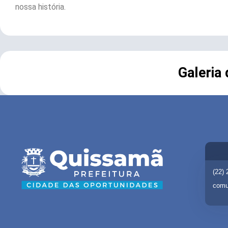
nossa história.
Galeria
(22)
comu