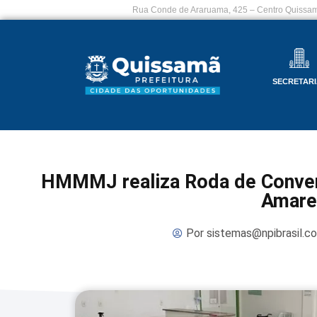
Rua Conde de Araruama, 425 – Centro Quissam
SECRETARI
HMMMJ realiza Roda de Conver
Amare
Por
sistemas@npibrasil.c