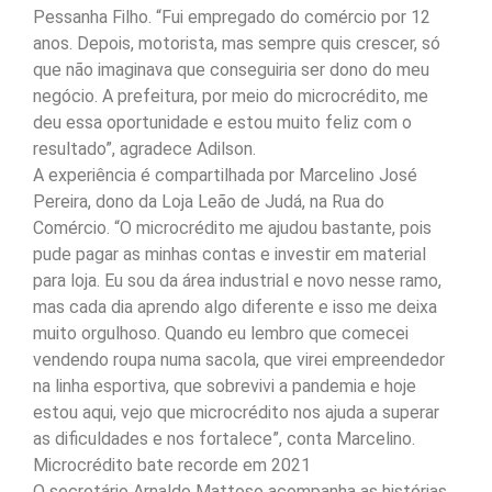
Pessanha Filho. “Fui empregado do comércio por 12
anos. Depois, motorista, mas sempre quis crescer, só
que não imaginava que conseguiria ser dono do meu
negócio. A prefeitura, por meio do microcrédito, me
deu essa oportunidade e estou muito feliz com o
resultado”, agradece Adilson.
A experiência é compartilhada por Marcelino José
Pereira, dono da Loja Leão de Judá, na Rua do
Comércio. “O microcrédito me ajudou bastante, pois
pude pagar as minhas contas e investir em material
para loja. Eu sou da área industrial e novo nesse ramo,
mas cada dia aprendo algo diferente e isso me deixa
muito orgulhoso. Quando eu lembro que comecei
vendendo roupa numa sacola, que virei empreendedor
na linha esportiva, que sobrevivi a pandemia e hoje
estou aqui, vejo que microcrédito nos ajuda a superar
as dificuldades e nos fortalece”, conta Marcelino.
Microcrédito bate recorde em 2021
O secretário Arnaldo Mattoso acompanha as histórias