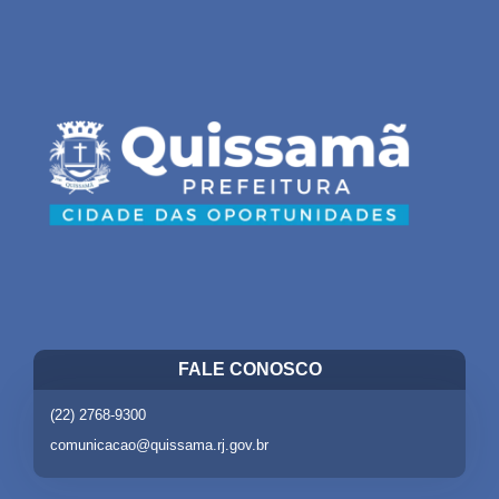
FALE CONOSCO
(22) 2768-9300
comunicacao@quissama.rj.gov.br