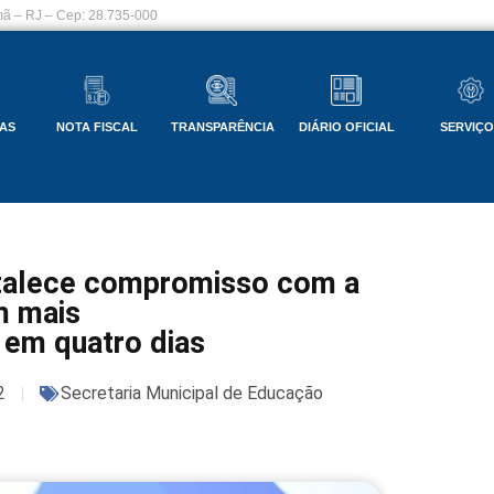
ã – RJ – Cep: 28.735-000
AS
NOTA FISCAL
TRANSPARÊNCIA
DIÁRIO OFICIAL
SERVIÇ
ortalece compromisso com a
m mais
s em quatro dias
2
Secretaria Municipal de Educação