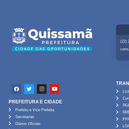
(22)
comu
TRAN
Lic
Con
PREFEITURA E CIDADE
RG
Prefeito e Vice Prefeita
RR
Secretarias
PP
Diários Oficiais
LO