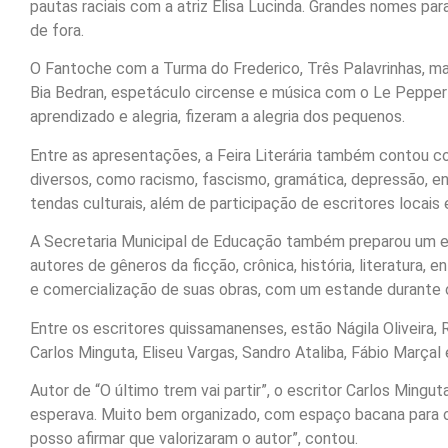
pautas raciais com a atriz Elisa Lucinda. Grandes nomes p
de fora.
O Fantoche com a Turma do Frederico, Três Palavrinhas, maio
Bia Bedran, espetáculo circense e música com o Le Pepper 
aprendizado e alegria, fizeram a alegria dos pequenos.
Entre as apresentações, a Feira Literária também contou co
diversos, como racismo, fascismo, gramática, depressão, ent
tendas culturais, além de participação de escritores locais e
A Secretaria Municipal de Educação também preparou um e
autores de gêneros da ficção, crônica, história, literatura,
e comercialização de suas obras, com um estande durante o
Entre os escritores quissamanenses, estão Nágila Oliveira,
Carlos Minguta, Eliseu Vargas, Sandro Ataliba, Fábio Marçal 
Autor de “O último trem vai partir”, o escritor Carlos Mingut
esperava. Muito bem organizado, com espaço bacana para os
posso afirmar que valorizaram o autor”, contou.