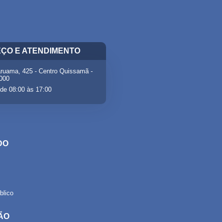
ÇO E ATENDIMENTO
ruama, 425 - Centro Quissamã -
-000
de 08:00 às 17:00
DO
lico
ÃO