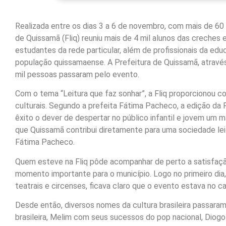
Realizada entre os dias 3 a 6 de novembro, com mais de 60 a
de Quissamã (Fliq) reuniu mais de 4 mil alunos das creches 
estudantes da rede particular, além de profissionais da edu
população quissamaense. A Prefeitura de Quissamã, através
mil pessoas passaram pelo evento.
Com o tema “Leitura que faz sonhar”, a Fliq proporcionou 
culturais. Segundo a prefeita Fátima Pacheco, a edição da
êxito o dever de despertar no público infantil e jovem um ma
que Quissamã contribui diretamente para uma sociedade leito
Fátima Pacheco.
Quem esteve na Fliq pôde acompanhar de perto a satisfaç
momento importante para o município. Logo no primeiro dia,
teatrais e circenses, ficava claro que o evento estava no c
Desde então, diversos nomes da cultura brasileira passara
brasileira, Melim com seus sucessos do pop nacional, Diog