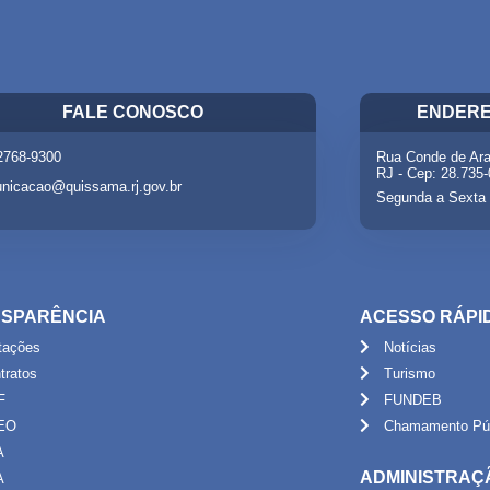
FALE CONOSCO
ENDERE
 2768-9300
Rua Conde de Ara
RJ - Cep: 28.735
nicacao@quissama.rj.gov.br
Segunda a Sexta 
SPARÊNCIA
ACESSO RÁPI
itações
Notícias
tratos
Turismo
F
FUNDEB
EO
Chamamento Púb
A
ADMINISTRAÇ
A