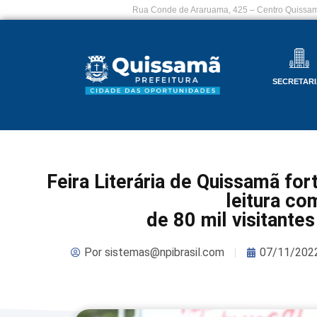
Rua Conde de Araruama, 425 – Centro Quissam
SECRETARI
Feira Literária de Quissamã f
leitura co
de 80 mil visitante
Por
sistemas@npibrasil.com
07/11/202