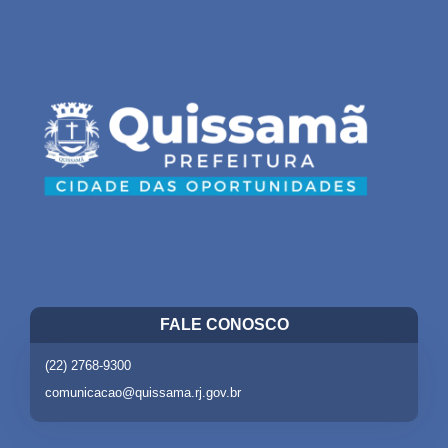
FALE CONOSCO
(22) 2768-9300
comunicacao@quissama.rj.gov.br