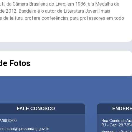
ti, da Câmara Brasileira do Livro, em 1986, e a Medalha de
e 2012. Bandeira é o autor de Literatura Juvenil mais
s de leitura, profere conferências para professores em todo
 de Fotos
FALE CONOSCO
ENDERE
 2768-9300
Rua Conde de Ara
RJ - Cep: 28.735
nicacao@quissama.rj.gov.br
Segunda a Sexta 