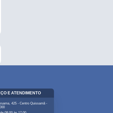
ÇO E ATENDIMENTO
ruama, 425 - Centro Quissamã -
-000
de 08:00 às 17:00