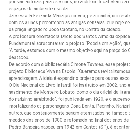
poesias autorais para os alunos, no auditório local, além d
espaços do ambiente escolar.
Já a escola Felizarda Maria promoveu, pela manhã, um recit
com os alunos percorrendo as antigas senzalas, que hoje s
da praça Brigadeiro José Caetano, no Centro da cidade.
A professora orientadora Driele dos Santos Almeida explica
Fundamental apresentaram o projeto “Poesia em Ação”, qua
“À tarde, estamos com o mesmo objetivo aqui na praça do Ce
destacou.
De acordo com a bibliotecária Simone Tavares, esse projeto 
projeto Biblioteca Viva na Escola. “Queremos revitalizarno
aprendizagem. A ideia é expandir o projeto para outras escol
O Dia Nacional do Livro Infantil foi instituído em 2002, ano
nascimento de Monteiro Lobato, como o dia oficial da literatur
do narizinho arrebitado”, foi publicada em 1920, e o sucess
imortalizando as personagens Dona Benta, Pedrinho, Narizin
outros, que posteriormente seriam eternizados no famoso 
meados dos anos de 1980 e retomado no final dos anos de
Pedro Bandeira nasceu em 1942 em Santos (SP), é escritor d