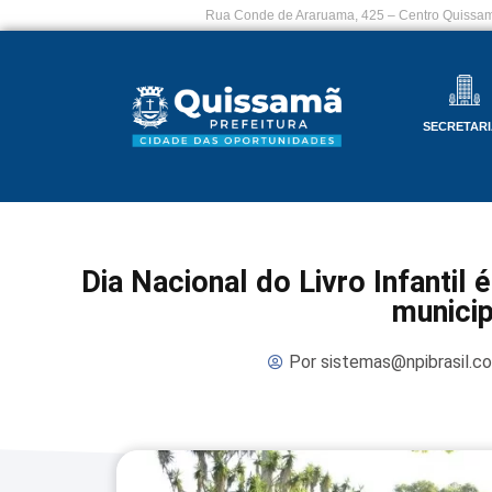
Rua Conde de Araruama, 425 – Centro Quissam
SECRETARI
Dia Nacional do Livro Infanti
municip
Por
sistemas@npibrasil.c