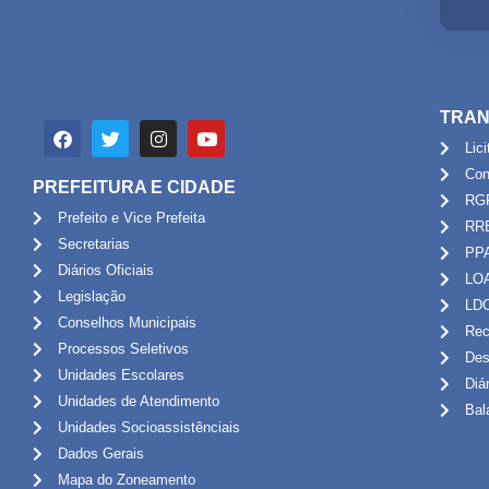
TRAN
Lic
Con
PREFEITURA E CIDADE
RG
Prefeito e Vice Prefeita
RR
Secretarias
PP
Diários Oficiais
LO
Legislação
LD
Conselhos Municipais
Rec
Processos Seletivos
Des
Unidades Escolares
Diá
Unidades de Atendimento
Bal
Unidades Socioassistênciais
Dados Gerais
Mapa do Zoneamento