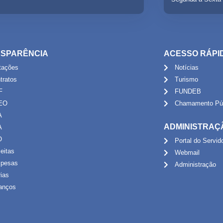
SPARÊNCIA
ACESSO RÁPI
itações
Notícias
tratos
Turismo
F
FUNDEB
EO
Chamamento Púb
A
ADMINISTRAÇ
A
O
Portal do Servid
eitas
Webmail
pesas
Administração
rias
anços