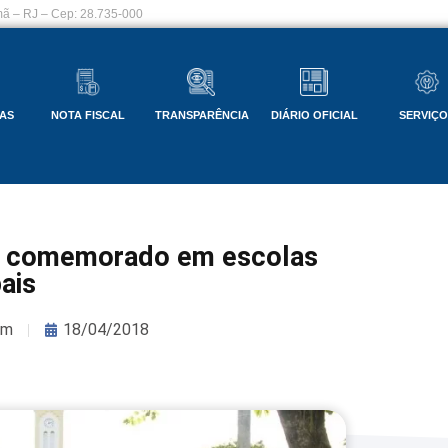
ã – RJ – Cep: 28.735-000
AS
NOTA FISCAL
TRANSPARÊNCIA
DIÁRIO OFICIAL
SERVIÇ
l é comemorado em escolas
ais
om
18/04/2018