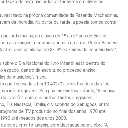
a contação de histórias pelos estudantes em diversos
al, realizado na própria comunidade da Fazenda Machadinha,
ervem de moradia. Na parte da tarde, a poesia tomou conta
 que, pela manhã, os alunos do 1º ao 5º ano do Ensino
ndo as crianças recitaram poemas do autor Pedro Bandeira.
ntro, com os alunos do 3º, 4º e 5º anos de escolaridade”,
sobre o Dia Nacional do livro Infantil está dentro do
sso espaço, dentro da escola, no processo ensino-
as do município”, frisou.
 em que foi criada a Lei 10.402/02, registrando a data de
a infanto-juvenil. Sua primeira história infantil, “A menina
o do livro fez com que outros tantos surgissem,
ho, Tia Nastácia, Emília, o Visconde de Sabugosa, entre
programa de TV produzido no final dos anos 1970 até
 1990 até meados dos anos 2000.
e livros infanto-juvenis, com destaque para a obra “A