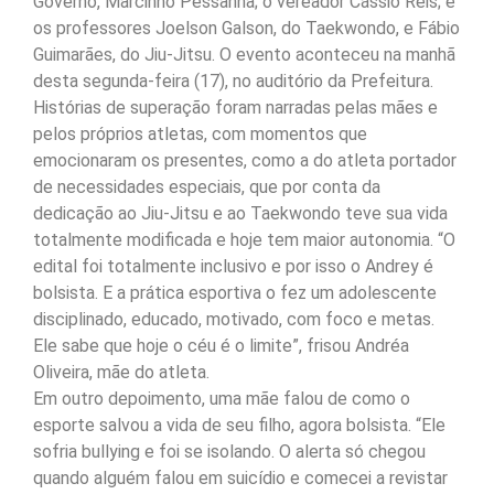
Governo, Marcinho Pessanha; o vereador Cássio Reis; e
os professores Joelson Galson, do Taekwondo, e Fábio
Guimarães, do Jiu-Jitsu. O evento aconteceu na manhã
desta segunda-feira (17), no auditório da Prefeitura.
Histórias de superação foram narradas pelas mães e
pelos próprios atletas, com momentos que
emocionaram os presentes, como a do atleta portador
de necessidades especiais, que por conta da
dedicação ao Jiu-Jitsu e ao Taekwondo teve sua vida
totalmente modificada e hoje tem maior autonomia. “O
edital foi totalmente inclusivo e por isso o Andrey é
bolsista. E a prática esportiva o fez um adolescente
disciplinado, educado, motivado, com foco e metas.
Ele sabe que hoje o céu é o limite”, frisou Andréa
Oliveira, mãe do atleta.
Em outro depoimento, uma mãe falou de como o
esporte salvou a vida de seu filho, agora bolsista. “Ele
sofria bullying e foi se isolando. O alerta só chegou
quando alguém falou em suicídio e comecei a revistar