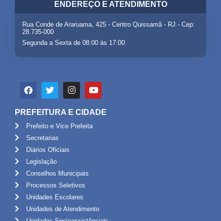
ENDEREÇO E ATENDIMENTO
Rua Conde de Araruama, 425 - Centro Quissamã - RJ - Cep:
28.735-000
Segunda a Sexta de 08:00 às 17:00
PREFEITURA E CIDADE
Prefeito e Vice Prefeita
Secretarias
Diários Oficiais
Legislação
Conselhos Municipais
Processos Seletivos
Unidades Escolares
Unidades de Atendimento
Unidades Socioassistênciais