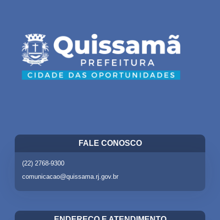
FALE CONOSCO
(22) 2768-9300
comunicacao@quissama.rj.gov.br
ENDEREÇO E ATENDIMENTO