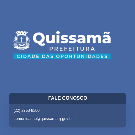
FALE CONOSCO
(22) 2768-9300
comunicacao@quissama.rj.gov.br