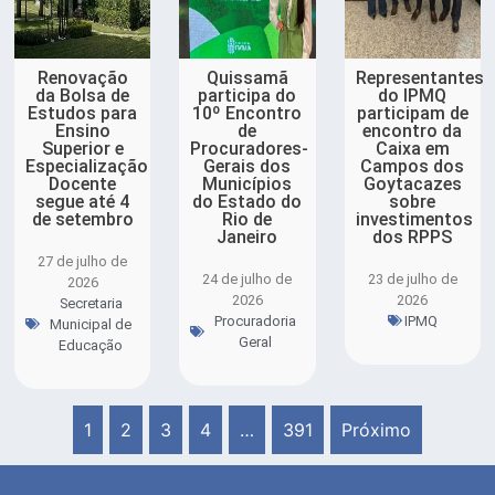
Renovação
Quissamã
Representantes
da Bolsa de
participa do
do IPMQ
Estudos para
10º Encontro
participam de
Ensino
de
encontro da
Superior e
Procuradores-
Caixa em
Especialização
Gerais dos
Campos dos
Docente
Municípios
Goytacazes
segue até 4
do Estado do
sobre
de setembro
Rio de
investimentos
Janeiro
dos RPPS
27 de julho de
24 de julho de
23 de julho de
2026
2026
2026
Secretaria
Procuradoria
IPMQ
Municipal de
Geral
Educação
1
2
3
4
…
391
Próximo