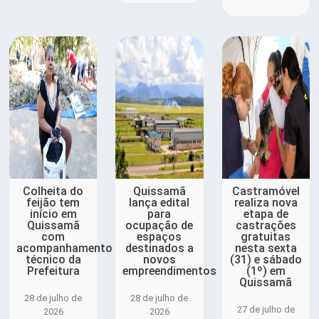
Colheita do
Quissamã
Castramóvel
feijão tem
lança edital
realiza nova
início em
para
etapa de
Quissamã
ocupação de
castrações
com
espaços
gratuitas
acompanhamento
destinados a
nesta sexta
técnico da
novos
(31) e sábado
Prefeitura
empreendimentos
(1º) em
Quissamã
28 de julho de
28 de julho de
27 de julho de
2026
2026