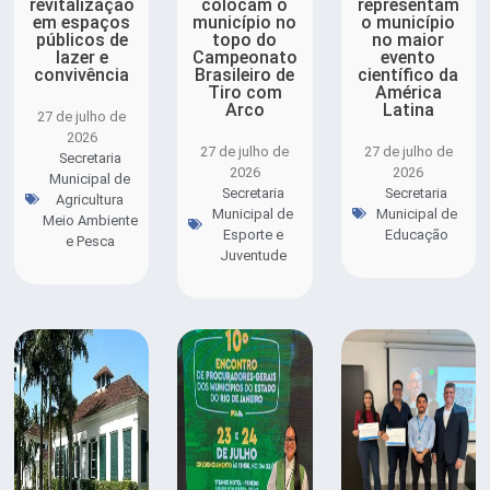
revitalização
colocam o
representam
em espaços
município no
o município
públicos de
topo do
no maior
lazer e
Campeonato
evento
convivência
Brasileiro de
científico da
Tiro com
América
Arco
Latina
27 de julho de
2026
27 de julho de
27 de julho de
Secretaria
2026
2026
Municipal de
Secretaria
Secretaria
Agricultura
Municipal de
Municipal de
Meio Ambiente
Esporte e
Educação
e Pesca
Juventude