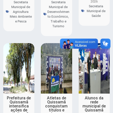
2026
Secretaria
Secretaria
Secretaria
Municipal de
Municipal de
Municipal de
Agricultura
Desenvolvimen
Saúde
Meio Ambiente
to Econômico,
e Pesca
Trabalho e
Turismo
Prefeitura de
Atletas de
Alunos da
Quissamã
Quissamã
rede
intensifica
conquistam
municipal de
ações de
títulos e
Quissamã