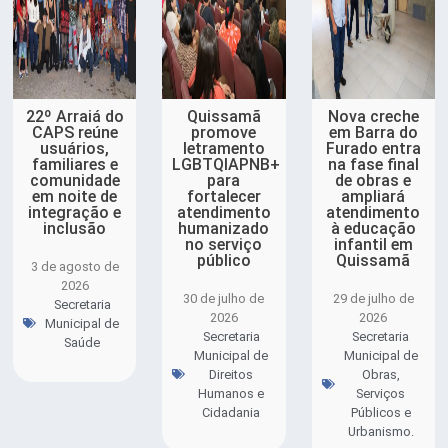
22º Arraiá do
Quissamã
Nova creche
CAPS reúne
promove
em Barra do
usuários,
letramento
Furado entra
familiares e
LGBTQIAPNB+
na fase final
comunidade
para
de obras e
em noite de
fortalecer
ampliará
integração e
atendimento
atendimento
inclusão
humanizado
à educação
no serviço
infantil em
público
Quissamã
3 de agosto de
2026
30 de julho de
29 de julho de
Secretaria
2026
2026
Municipal de
Secretaria
Secretaria
Saúde
Municipal de
Municipal de
Direitos
Obras,
Humanos e
Serviços
Cidadania
Públicos e
Urbanismo.