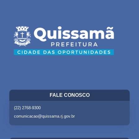
FALE CONOSCO
(22) 2768-9300
comunicacao@quissama.rj.gov.br