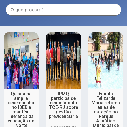
Quissamã
IPMQ
Escola
amplia
participa de
Felizarda
desempenho
seminário do
Maria retoma
no IDEB e
TCE-RJ sobre
aulas de
mantém
gestão
natação no
liderança da
previdenciária
Parque
educação no
Aquático
Norte
Municipal de