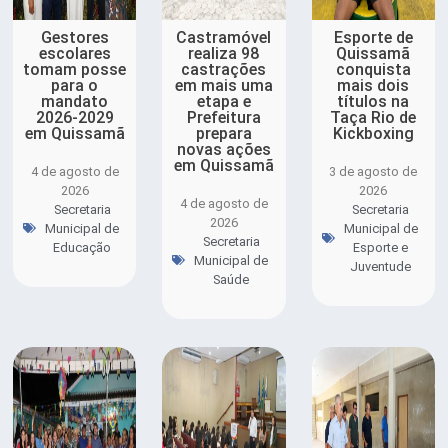
Gestores
Castramóvel
Esporte de
escolares
realiza 98
Quissamã
tomam posse
castrações
conquista
para o
em mais uma
mais dois
mandato
etapa e
títulos na
2026-2029
Prefeitura
Taça Rio de
em Quissamã
prepara
Kickboxing
novas ações
em Quissamã
4 de agosto de
3 de agosto de
2026
2026
4 de agosto de
Secretaria
Secretaria
2026
Municipal de
Municipal de
Secretaria
Educação
Esporte e
Municipal de
Juventude
Saúde