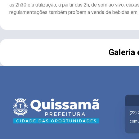
as 2h30 e a utilização, a partir das 2h, de som ao vivo, caix
regulamentações também proíbem a venda de bebidas em re
Galeria
(22)
comu