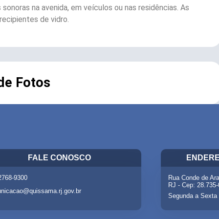
as sonoras na avenida, em veículos ou nas residências. As
cipientes de vidro.
 de Fotos
FALE CONOSCO
ENDERE
 2768-9300
Rua Conde de Ara
RJ - Cep: 28.735
nicacao@quissama.rj.gov.br
Segunda a Sexta 