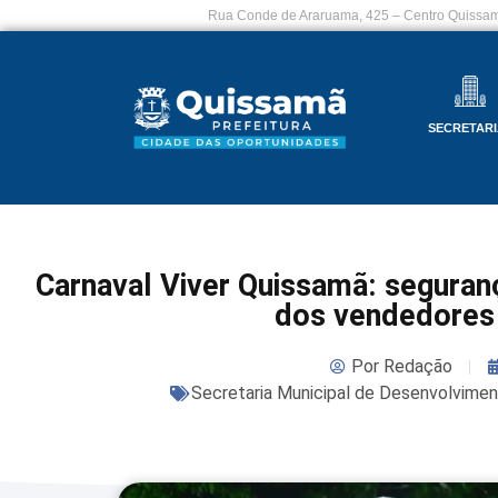
Rua Conde de Araruama, 425 – Centro Quissam
SECRETARI
Carnaval Viver Quissamã: seguran
dos vendedores
Por
Redação
Secretaria Municipal de Desenvolvime