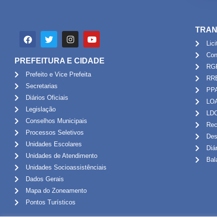
TRAN
Lic
Con
PREFEITURA E CIDADE
RG
Prefeito e Vice Prefeita
RR
Secretarias
PP
Diários Oficiais
LO
Legislação
LD
Conselhos Municipais
Rec
Processos Seletivos
Des
Unidades Escolares
Diá
Unidades de Atendimento
Bal
Unidades Socioassistênciais
Dados Gerais
Mapa do Zoneamento
Pontos Turísticos