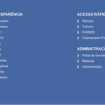
SPARÊNCIA
ACESSO RÁPI
itações
Notícias
tratos
Turismo
F
FUNDEB
EO
Chamamento Púb
A
ADMINISTRAÇ
A
O
Portal do Servid
eitas
Webmail
pesas
Administração
rias
anços