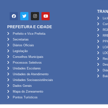
TRAN
Lic
Con
PREFEITURA E CIDADE
RG
Prefeito e Vice Prefeita
RR
Secretarias
PP
Diários Oficiais
LO
Legislação
LD
Conselhos Municipais
Rec
Processos Seletivos
Des
Unidades Escolares
Diá
Unidades de Atendimento
Bal
Unidades Socioassistênciais
Dados Gerais
Mapa do Zoneamento
Pontos Turísticos