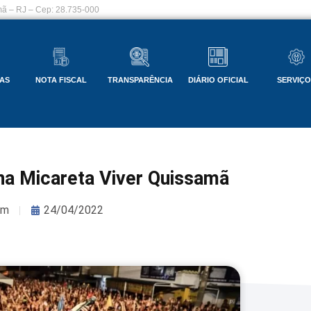
ã – RJ – Cep: 28.735-000
AS
NOTA FISCAL
TRANSPARÊNCIA
DIÁRIO OFICIAL
SERVIÇ
na Micareta Viver Quissamã
om
24/04/2022