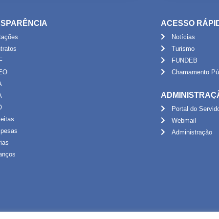
SPARÊNCIA
ACESSO RÁPI
itações
Notícias
tratos
Turismo
F
FUNDEB
EO
Chamamento Púb
A
ADMINISTRAÇ
A
O
Portal do Servid
eitas
Webmail
pesas
Administração
rias
anços