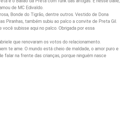
ta e o Bailão da Preta com funk das antigas. E nesse baile,
hamou de MC Edivaldo.
sa, Bonde do Tigrão, dentre outros. Vestido de Dona
as Piranhas, também subiu ao palco a convite de Preta Gil.
e você subisse aqui no palco. Obrigada por essa
briele que renovaram os votos do relacionamento.
 quem te ame. O mundo está cheio de maldade, o amor puro e
de falar na frente das crianças, porque ninguém nasce