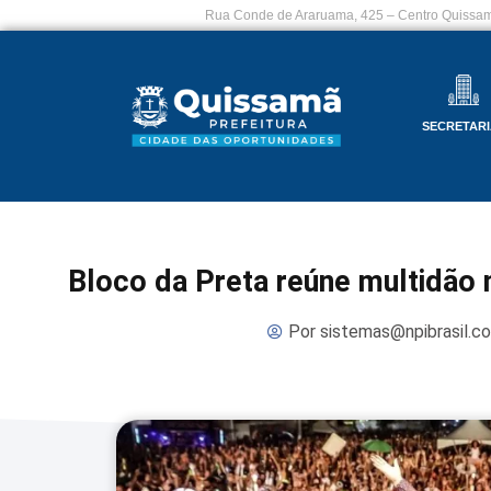
Rua Conde de Araruama, 425 – Centro Quissam
SECRETARI
Bloco da Preta reúne multidão 
Por
sistemas@npibrasil.c