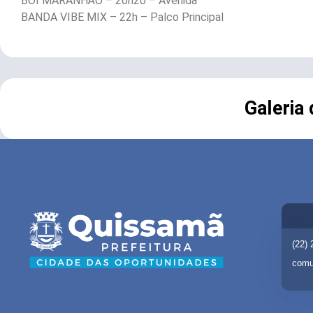
BOI MARANHÃO – 20h20 – Avenida
BANDA VIBE MIX – 22h – Palco Principal
Galeria
(22)
comu