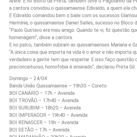
Arerê. E no Bloco da Preta, também teve o Pagodinho da Pre
a cantora convidou o quissamaense Edivaldo, a quem ela c
E Edivaldo comandou bem o baile com os sucessos Glamouro
Hermínia, o quissamaense Daniel Salles, sucesso no Bloco d
“Paulo Gustavo era meu amigo. Quando te vi, fiz questão qu
homenagem”, disse a cantora.
E no palco, também subiram as quissamaenses Mariana e Ga
“A única coisa que importa na vida é o amor e não importa
verdadeiro a gente tem que respeitar. E isso faço questão 
preconceituoso, homofobia é ensinado”, declarou Preta Gil.
Domingo – 24/04
Banda União Quissamaense – 19h30 – Coreto
BOI CANÁRIO – 17h – Avenida
BOI TROVÃO – 17h40 – Avenida
BOI SURUBIM – 18h20 – Avenida
BOI IMPERADOR – 19h40 – Avenida
BOI RENASCER – 19h – Avenida
BOI SETÃO – 17h – Avenida