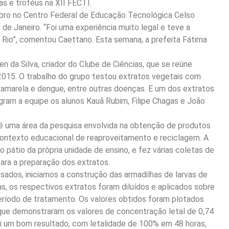
s e troféus na XII FECTI.
mbro no Centro Federal de Educação Tecnológica Celso
 Janeiro. “Foi uma experiência muito legal e teve a
Rio”, comentou Caettano. Esta semana, a prefeita Fátima
n da Silva, criador do Clube de Ciências, que se reúne
015. O trabalho do grupo testou extratos vegetais com
e amarela e dengue, entre outras doenças. E um dos extratos
ram a equipe os alunos Kauã Rubim, Filipe Chagas e João
o, é uma área da pesquisa envolvida na obtenção de produtos
contexto educacional de reaproveitamento e reciclagem. A
o pátio da própria unidade de ensino, e fez várias coletas de
ara a preparação dos extratos.
ados, iniciamos a construção das armadilhas de larvas de
as, os respectivos extratos foram diluídos e aplicados sobre
ríodo de tratamento. Os valores obtidos foram plotados
que demonstraram os valores de concentração letal de 0,74
foi um bom resultado, com letalidade de 100% em 48 horas,