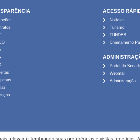
SPARÊNCIA
ACESSO RÁPI
itações
Notícias
tratos
Turismo
F
FUNDEB
EO
Chamamento Púb
A
ADMINISTRAÇ
A
O
Portal do Servid
eitas
Webmail
pesas
Administração
rias
anços
is relevante, lembrando suas preferências e visitas repetidas. 