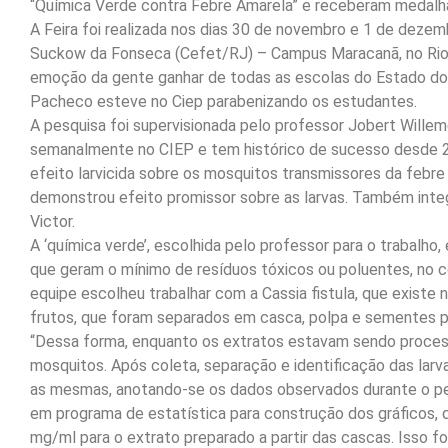
“Química Verde contra Febre Amarela” e receberam medalha
A Feira foi realizada nos dias 30 de novembro e 1 de deze
Suckow da Fonseca (Cefet/RJ) – Campus Maracanã, no Rio de
emoção da gente ganhar de todas as escolas do Estado do 
Pacheco esteve no Ciep parabenizando os estudantes.
A pesquisa foi supervisionada pelo professor Jobert Willeme
semanalmente no CIEP e tem histórico de sucesso desde 2
efeito larvicida sobre os mosquitos transmissores da febr
demonstrou efeito promissor sobre as larvas. Também integ
Victor.
A ‘química verde’, escolhida pelo professor para o trabalh
que geram o mínimo de resíduos tóxicos ou poluentes, no 
equipe escolheu trabalhar com a Cassia fistula, que existe n
frutos, que foram separados em casca, polpa e sementes p
“Dessa forma, enquanto os extratos estavam sendo process
mosquitos. Após coleta, separação e identificação das larv
as mesmas, anotando-se os dados observados durante o pe
em programa de estatística para construção dos gráficos, 
mg/ml para o extrato preparado a partir das cascas. Isso 