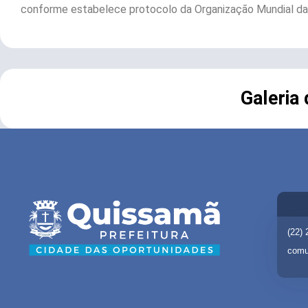
conforme estabelece protocolo da Organização Mundial da 
Galeria
(22)
comu