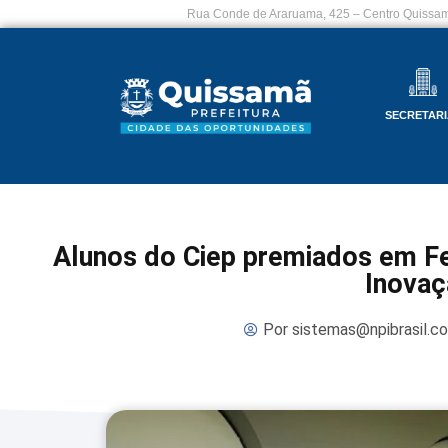
Rua Conde de Araruama, 425 – Centro Quissam
SECRETARI
Alunos do Ciep premiados em Fei
Inovaç
Por
sistemas@npibrasil.c