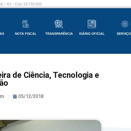
ã – RJ – Cep: 28.735-000
AS
NOTA FISCAL
TRANSPARÊNCIA
DIÁRIO OFICIAL
SERVIÇ
ra de Ciência, Tecnologia e
ão
om
05/12/2018