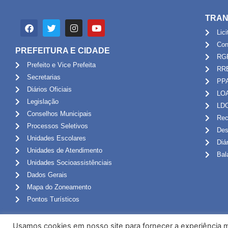
TRAN
Lic
Con
PREFEITURA E CIDADE
RG
Prefeito e Vice Prefeita
RR
Secretarias
PP
Diários Oficiais
LO
Legislação
LD
Conselhos Municipais
Rec
Processos Seletivos
Des
Unidades Escolares
Diá
Unidades de Atendimento
Bal
Unidades Socioassistênciais
Dados Gerais
Mapa do Zoneamento
Pontos Turísticos
Usamos cookies em nosso site para fornecer a experiência ma