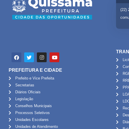
(22)
comu
TRAN
Lic
Con
PREFEITURA E CIDADE
RG
Prefeito e Vice Prefeita
RR
Secretarias
PP
Diários Oficiais
LO
Legislação
LD
Conselhos Municipais
Rec
Processos Seletivos
Des
Unidades Escolares
Diá
Unidades de Atendimento
Bal