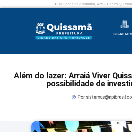
Rua Conde de Araruama, 425 – Centro Quissam
SECRETARI
Além do lazer: Arraiá Viver Qu
possibilidade de invest
Por
sistemas@npibrasil.c