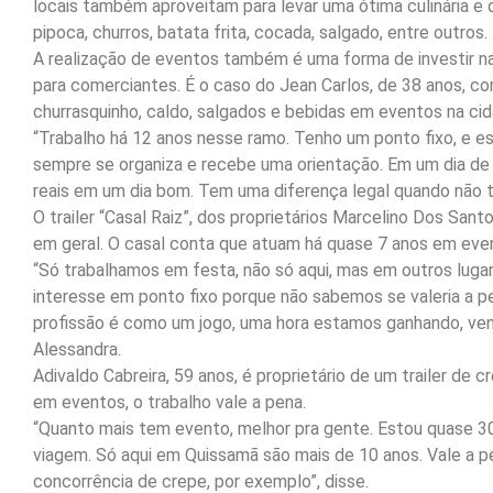
locais também aproveitam para levar uma ótima culinária e d
pipoca, churros, batata frita, cocada, salgado, entre outros.
A realização de eventos também é uma forma de investir na
para comerciantes. É o caso do Jean Carlos, de 38 anos, co
churrasquinho, caldo, salgados e bebidas em eventos na cid
“Trabalho há 12 anos nesse ramo. Tenho um ponto fixo, e ess
sempre se organiza e recebe uma orientação. Em um dia de 
reais em um dia bom. Tem uma diferença legal quando não 
O trailer “Casal Raiz”, dos proprietários Marcelino Dos Sant
em geral. O casal conta que atuam há quase 7 anos em eve
“Só trabalhamos em festa, não só aqui, mas em outros lug
interesse em ponto fixo porque não sabemos se valeria a p
profissão é como um jogo, uma hora estamos ganhando, ve
Alessandra.
Adivaldo Cabreira, 59 anos, é proprietário de um trailer de c
em eventos, o trabalho vale a pena.
“Quanto mais tem evento, melhor pra gente. Estou quase 30
viagem. Só aqui em Quissamã são mais de 10 anos. Vale a pe
concorrência de crepe, por exemplo”, disse.