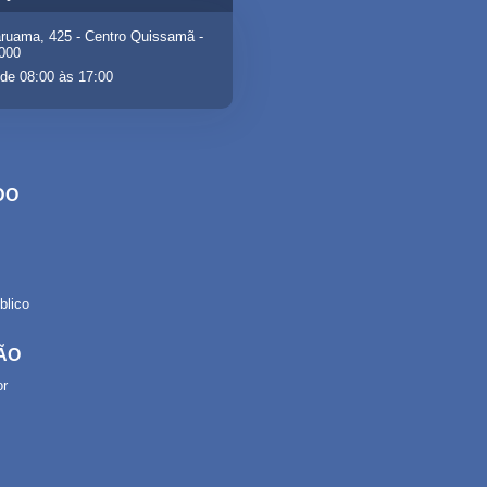
ruama, 425 - Centro Quissamã -
-000
de 08:00 às 17:00
DO
lico
ÃO
or