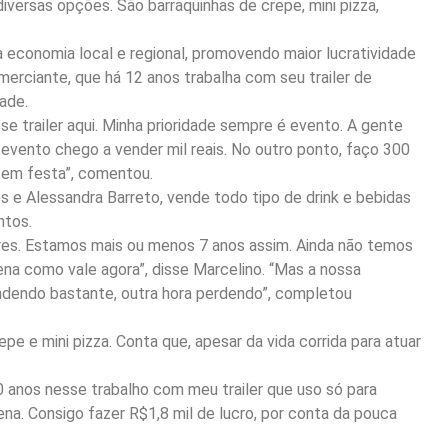
iversas opções. São barraquinhas de crepe, mini pizza,
 economia local e regional, promovendo maior lucratividade
merciante, que há 12 anos trabalha com seu trailer de
ade.
e trailer aqui. Minha prioridade sempre é evento. A gente
evento chego a vender mil reais. No outro ponto, faço 300
tem festa”, comentou.
os e Alessandra Barreto, vende todo tipo de drink e bebidas
ntos.
ares. Estamos mais ou menos 7 anos assim. Ainda não temos
ena como vale agora”, disse Marcelino. “Mas a nossa
ndendo bastante, outra hora perdendo”, completou
repe e mini pizza. Conta que, apesar da vida corrida para atuar
 anos nesse trabalho com meu trailer que uso só para
na. Consigo fazer R$1,8 mil de lucro, por conta da pouca