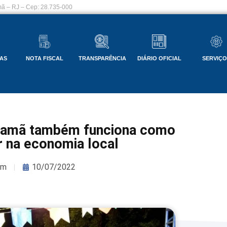
ã – RJ – Cep: 28.735-000
AS
NOTA FISCAL
TRANSPARÊNCIA
DIÁRIO OFICIAL
SERVIÇ
issamã também funciona como
ir na economia local
om
10/07/2022