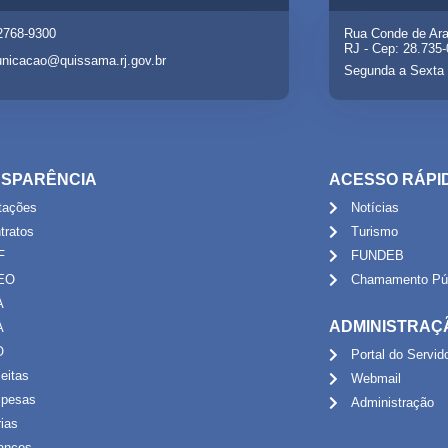
 2768-9300
Rua Conde de Ara
RJ - Cep: 28.735
nicacao@quissama.rj.gov.br
Segunda a Sexta 
SPARÊNCIA
ACESSO RÁPI
itações
Notícias
tratos
Turismo
F
FUNDEB
EO
Chamamento Púb
A
ADMINISTRAÇ
A
O
Portal do Servid
eitas
Webmail
pesas
Administração
rias
anços