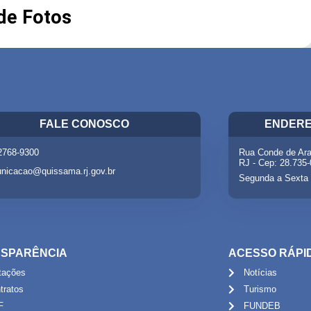
 de Fotos
FALE CONOSCO
ENDERE
 2768-9300
Rua Conde de Ara
RJ - Cep: 28.735
nicacao@quissama.rj.gov.br
Segunda a Sexta 
SPARÊNCIA
ACESSO RÁPI
itações
Notícias
tratos
Turismo
F
FUNDEB