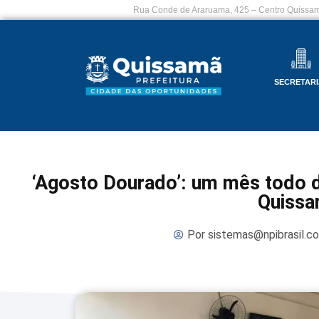
Rua Conde de Araruama, 425 – Centro Quissam
SECRETARI
‘Agosto Dourado’: um mês todo
Quiss
Por
sistemas@npibrasil.c