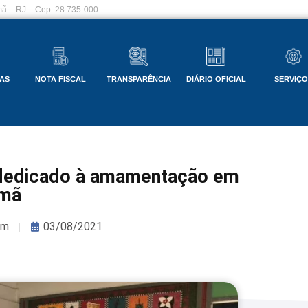
ã – RJ – Cep: 28.735-000
AS
NOTA FISCAL
TRANSPARÊNCIA
DIÁRIO OFICIAL
SERVIÇ
 dedicado à amamentação em
amã
om
03/08/2021