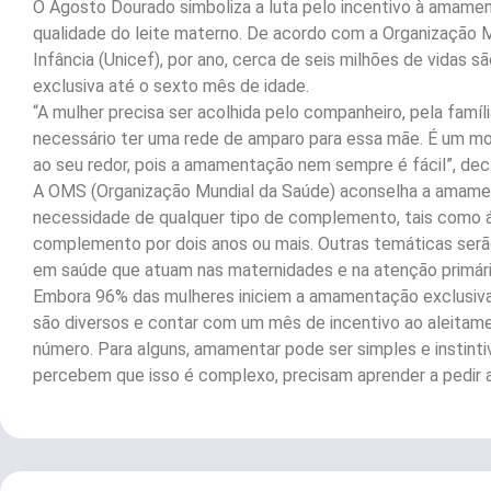
O Agosto Dourado simboliza a luta pelo incentivo à amamen
qualidade do leite materno. De acordo com a Organização 
Infância (Unicef), por ano, cerca de seis milhões de vida
exclusiva até o sexto mês de idade.
“A mulher precisa ser acolhida pelo companheiro, pela famíli
necessário ter uma rede de amparo para essa mãe. É um mom
ao seu redor, pois a amamentação nem sempre é fácil”, decla
A OMS (Organização Mundial da Saúde) aconselha a amamen
necessidade de qualquer tipo de complemento, tais como á
complemento por dois anos ou mais. Outras temáticas serã
em saúde que atuam nas maternidades e na atenção primári
Embora 96% das mulheres iniciem a amamentação exclusiva
são diversos e contar com um mês de incentivo ao aleitam
número. Para alguns, amamentar pode ser simples e instint
percebem que isso é complexo, precisam aprender a pedir a