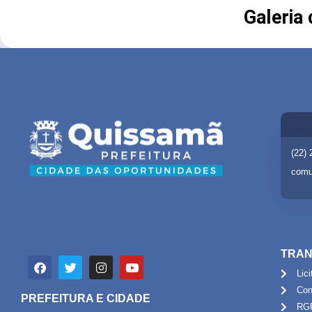
Galeria
(22)
comu
TRAN
Lic
Con
PREFEITURA E CIDADE
RG