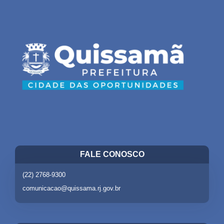
FALE CONOSCO
(22) 2768-9300
comunicacao@quissama.rj.gov.br