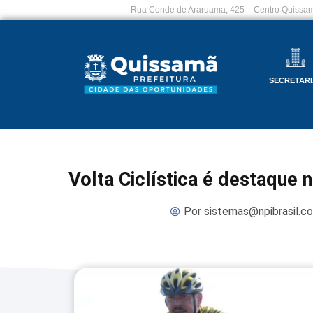
Rua Conde de Araruama, 425 – Centro Quissam
SECRETARI
Volta Ciclística é destaque
Por
sistemas@npibrasil.c