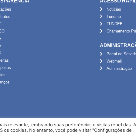
SPARÊNCIA
ACESSO RÁPI
itações
Notícias
tratos
Turismo
F
FUNDEB
EO
Chamamento Púb
A
ADMINISTRAÇ
A
O
Portal do Servid
eitas
Webmail
pesas
Administração
rias
anços
is relevante, lembrando suas preferências e visitas repetidas. 
S os cookies. No entanto, você pode visitar "Configurações de