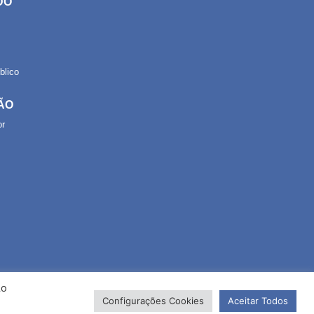
DO
lico
ÃO
or
Ao
Configurações Cookies
Aceitar Todos