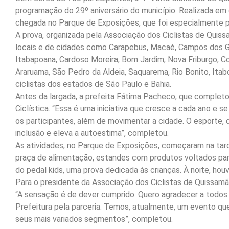
programação do 29º aniversário do município. Realizada em 
chegada no Parque de Exposições, que foi especialmente p
A prova, organizada pela Associação dos Ciclistas de Quiss
locais e de cidades como Carapebus, Macaé, Campos dos G
Itabapoana, Cardoso Moreira, Bom Jardim, Nova Friburgo, Co
Araruama, São Pedro da Aldeia, Saquarema, Rio Bonito, Itabo
ciclistas dos estados de São Paulo e Bahia.
Antes da largada, a prefeita Fátima Pacheco, que completo
Ciclística. “Essa é uma iniciativa que cresce a cada ano e s
os participantes, além de movimentar a cidade. O esporte,
inclusão e eleva a autoestima”, completou.
As atividades, no Parque de Exposições, começaram na tarde
praça de alimentação, estandes com produtos voltados para 
do pedal kids, uma prova dedicada às crianças. À noite, h
Para o presidente da Associação dos Ciclistas de Quissamã,
“A sensação é de dever cumprido. Quero agradecer a todos 
Prefeitura pela parceria. Temos, atualmente, um evento que
seus mais variados segmentos”, completou.