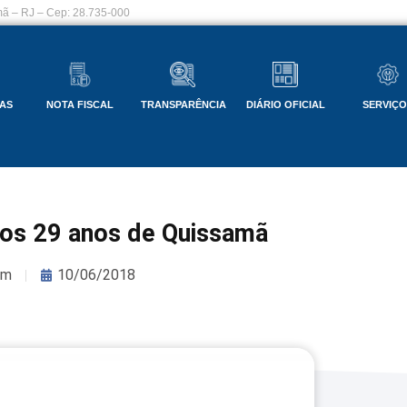
ã – RJ – Cep: 28.735-000
AS
NOTA FISCAL
TRANSPARÊNCIA
DIÁRIO OFICIAL
SERVIÇ
 nos 29 anos de Quissamã
om
10/06/2018