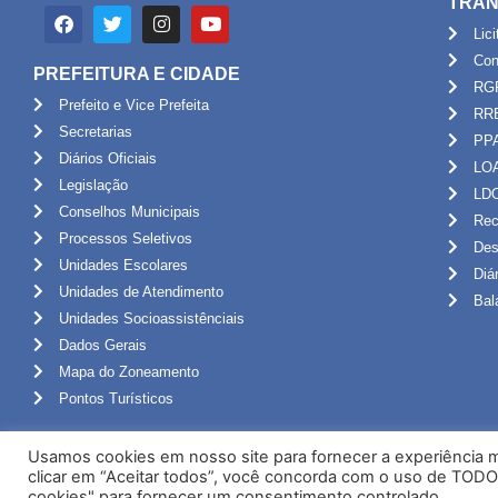
TRAN
Lic
Con
PREFEITURA E CIDADE
RG
Prefeito e Vice Prefeita
RR
Secretarias
PP
Diários Oficiais
LO
Legislação
LD
Conselhos Municipais
Rec
Processos Seletivos
Des
Unidades Escolares
Diá
Unidades de Atendimento
Bal
Unidades Socioassistênciais
Dados Gerais
Mapa do Zoneamento
Pontos Turísticos
Usamos cookies em nosso site para fornecer a experiência ma
clicar em “Aceitar todos”, você concorda com o uso de TODO
cookies" para fornecer um consentimento controlado.