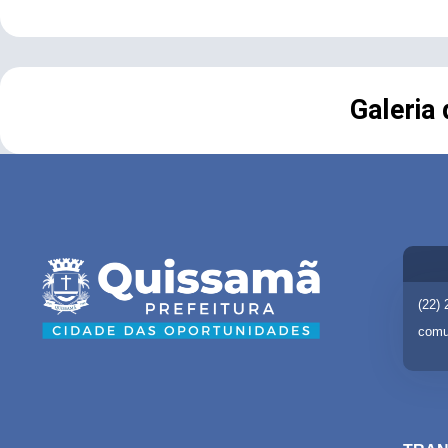
Galeria
(22)
comu