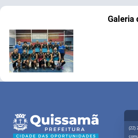
Galeria
(22)
comu