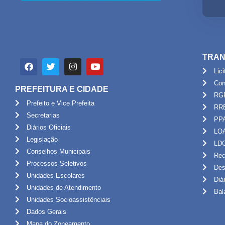
TRAN
Lic
Con
PREFEITURA E CIDADE
RG
Prefeito e Vice Prefeita
RR
Secretarias
PP
Diários Oficiais
LO
Legislação
LD
Conselhos Municipais
Rec
Processos Seletivos
Des
Unidades Escolares
Diá
Unidades de Atendimento
Bal
Unidades Socioassistênciais
Dados Gerais
Mapa do Zoneamento