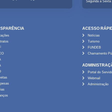
Segunda a Sexta 
SPARÊNCIA
ACESSO RÁPI
itações
Notícias
tratos
Turismo
F
FUNDEB
EO
Chamamento Púb
A
ADMINISTRAÇ
A
O
Portal do Servid
eitas
Webmail
pesas
Administração
rias
anços