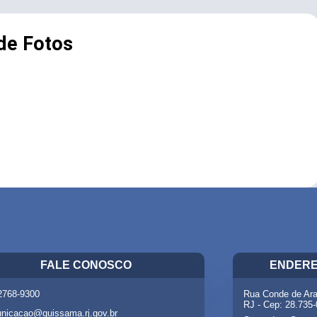
 de Fotos
FALE CONOSCO
ENDERE
 2768-9300
Rua Conde de Ara
RJ - Cep: 28.735
nicacao@quissama.rj.gov.br