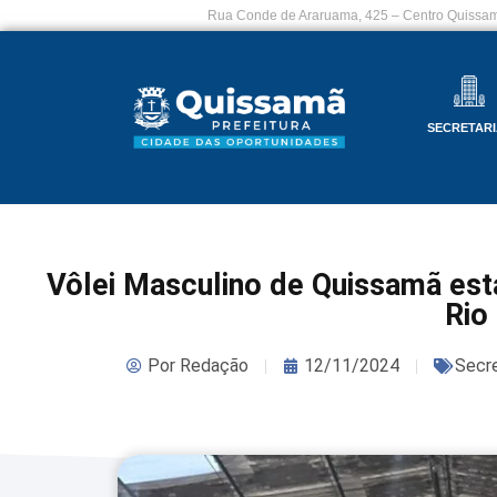
Rua Conde de Araruama, 425 – Centro Quissam
SECRETARI
Vôlei Masculino de Quissamã está
Rio
Por
Redação
12/11/2024
Secre