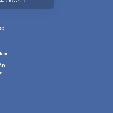
de 08:00 às 17:00
DO
lico
ÃO
or