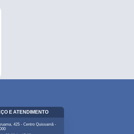
ÇO E ATENDIMENTO
ruama, 425 - Centro Quissamã -
-000