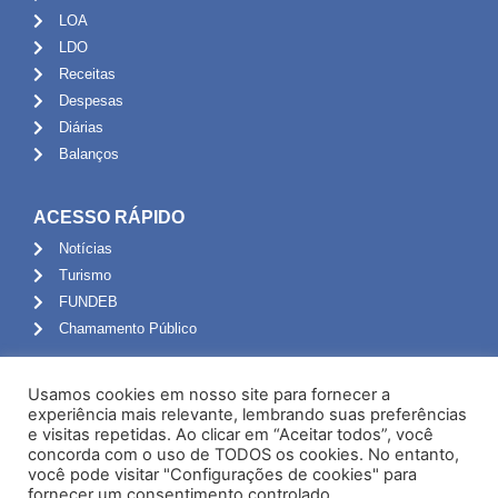
LOA
LDO
Receitas
Despesas
Diárias
Balanços
ACESSO RÁPIDO
Notícias
Turismo
FUNDEB
Chamamento Público
ADMINISTRAÇÃO
Usamos cookies em nosso site para fornecer a
Portal do Servidor
experiência mais relevante, lembrando suas preferências
e visitas repetidas. Ao clicar em “Aceitar todos”, você
Webmail
concorda com o uso de TODOS os cookies. No entanto,
Administração
você pode visitar "Configurações de cookies" para
fornecer um consentimento controlado.