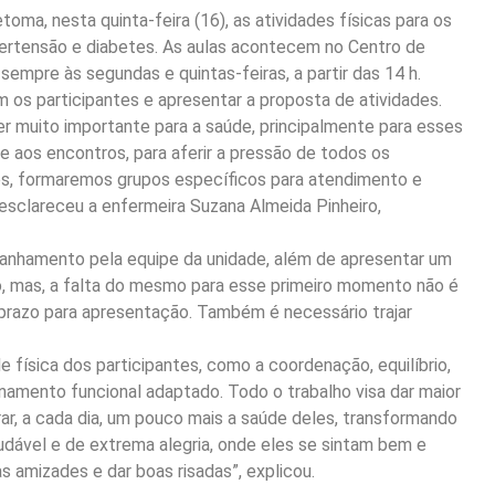
oma, nesta quinta-feira (16), as atividades físicas para os
ipertensão e diabetes. As aulas acontecem no Centro de
sempre às segundas e quintas-feiras, a partir das 14 h.
 os participantes e apresentar a proposta de atividades.
ser muito importante para a saúde, principalmente para esses
 aos encontros, para aferir a pressão de todos os
ses, formaremos grupos específicos para atendimento e
esclareceu a enfermeira Suzana Almeida Pinheiro,
panhamento pela equipe da unidade, além de apresentar um
o, mas, a falta do mesmo para esse primeiro momento não é
m prazo para apresentação. Também é necessário trajar
 física dos participantes, como a coordenação, equilíbrio,
inamento funcional adaptado. Todo o trabalho visa dar maior
ar, a cada dia, um pouco mais a saúde deles, transformando
udável e de extrema alegria, onde eles se sintam bem e
as amizades e dar boas risadas”, explicou.