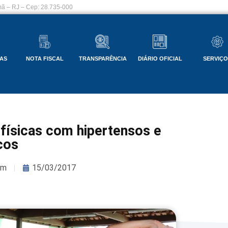
ã – RJ – Cep: 28.735-000
AS
NOTA FISCAL
TRANSPARÊNCIA
DIÁRIO OFICIAL
SERVIÇ
físicas com hipertensos e
cos
om
15/03/2017