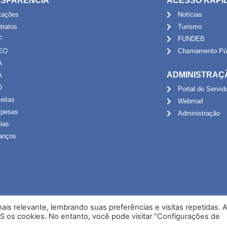
SPARÊNCIA
ACESSO RÁPI
itações
Notícias
tratos
Turismo
F
FUNDEB
EO
Chamamento Púb
A
ADMINISTRAÇ
A
O
Portal do Servid
eitas
Webmail
pesas
Administração
rias
anços
is relevante, lembrando suas preferências e visitas repetidas. 
S os cookies. No entanto, você pode visitar "Configurações de
Desenvolvido por NPI Brasil