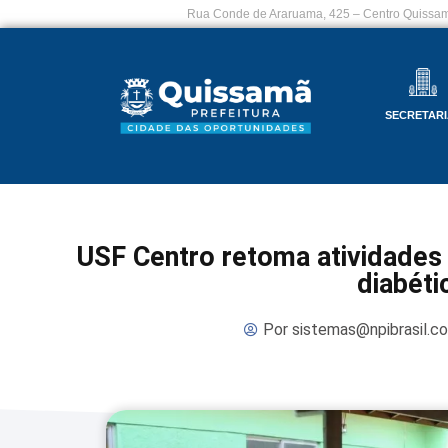
Rua Conde de Araruama, 425 – Centro Quissam
SECRETARI
USF Centro retoma atividades 
diabéti
Por
sistemas@npibrasil.c