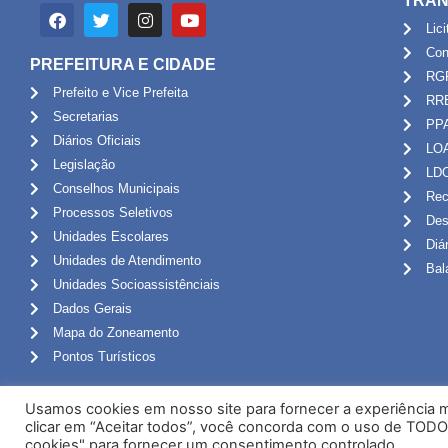
TRAN
Lic
Con
PREFEITURA E CIDADE
RG
Prefeito e Vice Prefeita
RR
Secretarias
PP
Diários Oficiais
LO
Legislação
LD
Conselhos Municipais
Rec
Processos Seletivos
Des
Unidades Escolares
Diá
Unidades de Atendimento
Bal
Unidades Socioassistênciais
Dados Gerais
Mapa do Zoneamento
Pontos Turísticos
Usamos cookies em nosso site para fornecer a experiência ma
clicar em “Aceitar todos”, você concorda com o uso de TODO
cookies" para fornecer um consentimento controlado.