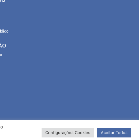
DO
lico
ÃO
or
Ao
Configurações Cookies
Aceitar Todos