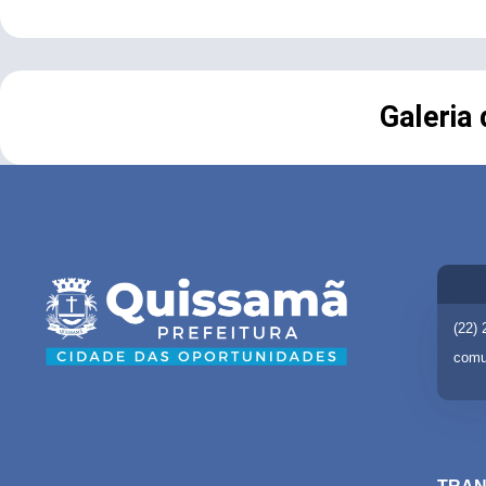
Galeria
(22)
comu