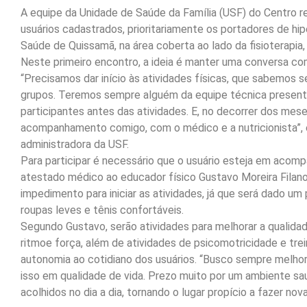
A equipe da Unidade de Saúde da Família (USF) do Centro ret
usuários cadastrados, prioritariamente os portadores de h
Saúde de Quissamã, na área coberta ao lado da fisioterapia, 
Neste primeiro encontro, a ideia é manter uma conversa com
“Precisamos dar início às atividades físicas, que sabemos 
grupos. Teremos sempre alguém da equipe técnica presente
participantes antes das atividades. E, no decorrer dos me
acompanhamento comigo, com o médico e a nutricionista”, 
administradora da USF.
Para participar é necessário que o usuário esteja em acom
atestado médico ao educador físico Gustavo Moreira Filan
impedimento para iniciar as atividades, já que será dado u
roupas leves e tênis confortáveis.
Segundo Gustavo, serão atividades para melhorar a qualidade
ritmoe força, além de atividades de psicomotricidade e tre
autonomia ao cotidiano dos usuários. “Busco sempre melhor
isso em qualidade de vida. Prezo muito por um ambiente sa
acolhidos no dia a dia, tornando o lugar propício a fazer nov