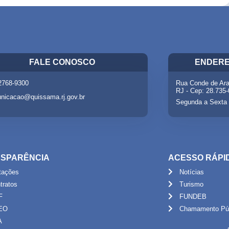
FALE CONOSCO
ENDERE
 2768-9300
Rua Conde de Ara
RJ - Cep: 28.735
nicacao@quissama.rj.gov.br
Segunda a Sexta 
SPARÊNCIA
ACESSO RÁPI
itações
Notícias
tratos
Turismo
F
FUNDEB
EO
Chamamento Púb
A