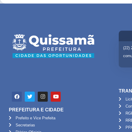
(22)
comu
TRAN
Lic
Con
PREFEITURA E CIDADE
RG
Prefeito e Vice Prefeita
RR
Secretarias
PP