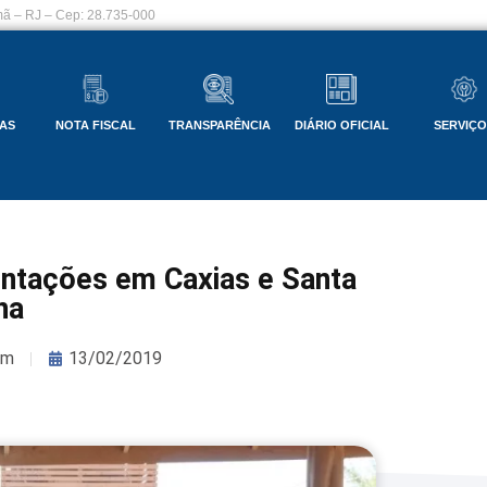
ã – RJ – Cep: 28.735-000
AS
NOTA FISCAL
TRANSPARÊNCIA
DIÁRIO OFICIAL
SERVIÇ
entações em Caxias e Santa
na
om
13/02/2019