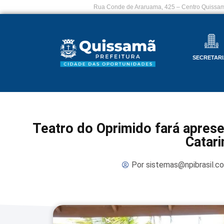
Rua Conde de Araruama, 425 – Centro Quissam
SECRETARI
Teatro do Oprimido fará apres
Catari
Por
sistemas@npibrasil.c