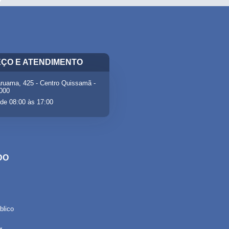
ÇO E ATENDIMENTO
ruama, 425 - Centro Quissamã -
-000
de 08:00 às 17:00
DO
lico