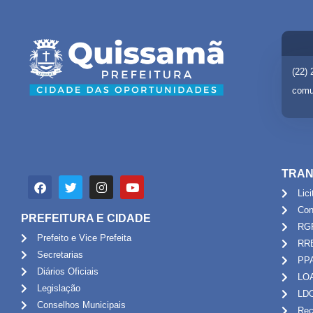
(22)
comu
TRAN
Lic
Con
PREFEITURA E CIDADE
RG
Prefeito e Vice Prefeita
RR
Secretarias
PP
Diários Oficiais
LO
Legislação
LD
Conselhos Municipais
Rec