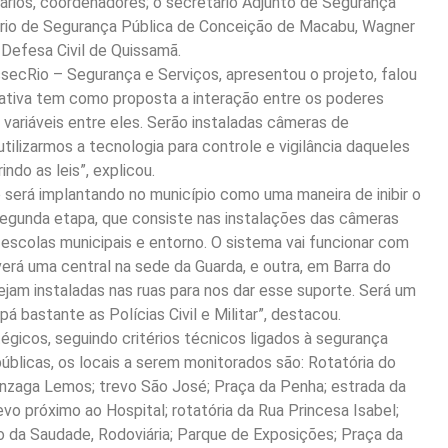
ários, coordenadores; o secretário Adjunto de Segurança
ário de Segurança Pública de Conceição de Macabu, Wagner
Defesa Civil de Quissamã.
secRio – Segurança e Serviços, apresentou o projeto, falou
iciativa tem como proposta a interação entre os poderes
variáveis entre eles. Serão instaladas câmeras de
ilizarmos a tecnologia para controle e vigilância daqueles
do as leis”, explicou.
será implantando no município como uma maneira de inibir o
segunda etapa, que consiste nas instalações das câmeras
 escolas municipais e entorno. O sistema vai funcionar com
erá uma central na sede da Guarda, e outra, em Barra do
ejam instaladas nas ruas para nos dar esse suporte. Será um
á bastante as Polícias Civil e Militar”, destacou.
égicos, seguindo critérios técnicos ligados à segurança
públicas, os locais a serem monitorados são: Rotatória do
Gonzaga Lemos; trevo São José; Praça da Penha; estrada da
evo próximo ao Hospital; rotatória da Rua Princesa Isabel;
o da Saudade, Rodoviária; Parque de Exposições; Praça da