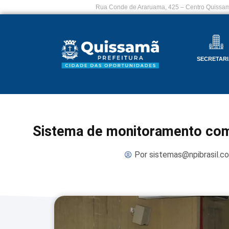
Rua Conde de Araruama, 425 – Centro Quissam
SECRETARI
Sistema de monitoramento com
Por
sistemas@npibrasil.c