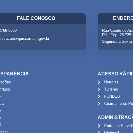
FALE CONOSCO
ENDERE
 2768-9300
Rua Conde de Ara
RJ - Cep: 28.735
nicacao@quissama.rj.gov.br
Segunda a Sexta 
SPARÊNCIA
ACESSO RÁPI
itações
Notícias
tratos
Turismo
F
FUNDEB
EO
Chamamento Púb
A
ADMINISTRAÇ
A
O
Portal do Servid
eitas
Webmail