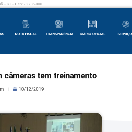
ã – RJ – Cep: 28.735-000
AS
NOTA FISCAL
TRANSPARÊNCIA
DIÁRIO OFICIAL
SERVIÇ
 câmeras tem treinamento
om
10/12/2019