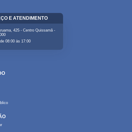
ÇO E ATENDIMENTO
ruama, 425 - Centro Quissamã -
-000
de 08:00 às 17:00
DO
lico
ÃO
or