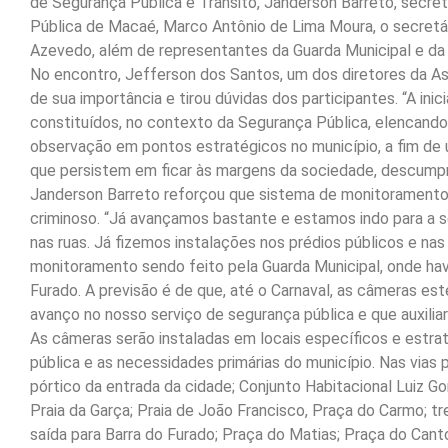
de Segurança Pública e Trânsito, Janderson Barreto, secret
Pública de Macaé, Marco Antônio de Lima Moura, o secret
Azevedo, além de representantes da Guarda Municipal e da 
No encontro, Jefferson dos Santos, um dos diretores da As
de sua importância e tirou dúvidas dos participantes. “A in
constituídos, no contexto da Segurança Pública, elencando 
observação em pontos estratégicos no município, a fim de ut
que persistem em ficar às margens da sociedade, descumprin
Janderson Barreto reforçou que sistema de monitoramento 
criminoso. “Já avançamos bastante e estamos indo para a 
nas ruas. Já fizemos instalações nos prédios públicos e nas
monitoramento sendo feito pela Guarda Municipal, onde hav
Furado. A previsão é de que, até o Carnaval, as câmeras est
avanço no nosso serviço de segurança pública e que auxiliarp
As câmeras serão instaladas em locais específicos e estrat
pública e as necessidades primárias do município. Nas vias 
pórtico da entrada da cidade; Conjunto Habitacional Luiz 
Praia da Garça; Praia de João Francisco, Praça do Carmo; tr
saída para Barra do Furado; Praça do Matias; Praça do Cant