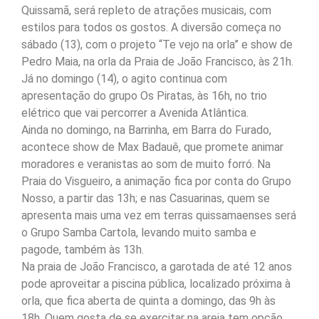
Quissamã, será repleto de atrações musicais, com
estilos para todos os gostos. A diversão começa no
sábado (13), com o projeto “Te vejo na orla” e show de
Pedro Maia, na orla da Praia de João Francisco, às 21h.
Já no domingo (14), o agito continua com
apresentação do grupo Os Piratas, às 16h, no trio
elétrico que vai percorrer a Avenida Atlântica.
Ainda no domingo, na Barrinha, em Barra do Furado,
acontece show de Max Badauê, que promete animar
moradores e veranistas ao som de muito forró. Na
Praia do Visgueiro, a animação fica por conta do Grupo
Nosso, a partir das 13h; e nas Casuarinas, quem se
apresenta mais uma vez em terras quissamaenses será
o Grupo Samba Cartola, levando muito samba e
pagode, também às 13h.
Na praia de João Francisco, a garotada de até 12 anos
pode aproveitar a piscina pública, localizado próxima à
orla, que fica aberta de quinta a domingo, das 9h às
18h. Quem gosta de se exercitar na areia tem opção