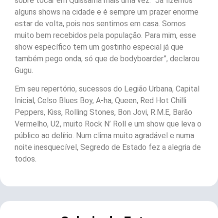
sobre tocar em Quissamã mais uma vez. “Já fizemos
alguns shows na cidade e é sempre um prazer enorme
estar de volta, pois nos sentimos em casa. Somos
muito bem recebidos pela população. Para mim, esse
show específico tem um gostinho especial já que
também pego onda, só que de bodyboarder”, declarou
Gugu.
Em seu repertório, sucessos do Legião Urbana, Capital
Inicial, Celso Blues Boy, A-ha, Queen, Red Hot Chilli
Peppers, Kiss, Rolling Stones, Bon Jovi, R.M.E, Barão
Vermelho, U2, muito Rock N’ Roll e um show que leva o
público ao delírio. Num clima muito agradável e numa
noite inesquecível, Segredo de Estado fez a alegria de
todos.