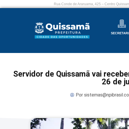
Rua Conde de Araruama, 425 – Centro Quissam
SECRETARI
Servidor de Quissamã vai recebe
26 de j
Por
sistemas@npibrasil.c