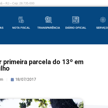
ã – RJ – Cep: 28.735-000
AS
NOTA FISCAL
TRANSPARÊNCIA
DIÁRIO OFICIAL
SERVIÇ
r primeira parcela do 13º em
ulho
om
18/07/2017