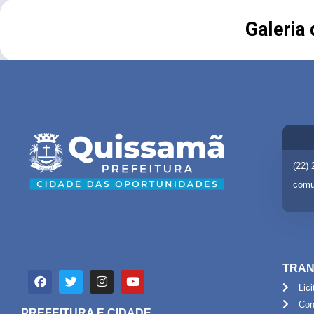
Galeria
(22)
comu
TRAN
Lic
Con
PREFEITURA E CIDADE