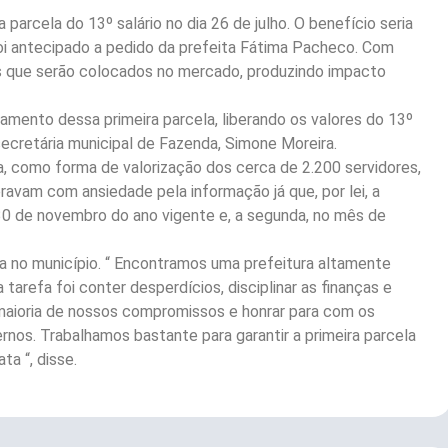
parcela do 13º salário no dia 26 de julho. O benefício seria
 foi antecipado a pedido da prefeita Fátima Pacheco. Com
es que serão colocados no mercado, produzindo impacto
ento dessa primeira parcela, liberando os valores do 13º
a secretária municipal de Fazenda, Simone Moreira.
a, como forma de valorização dos cerca de 2.200 servidores,
avam com ansiedade pela informação já que, por lei, a
30 de novembro do ano vigente e, a segunda, no mês de
a no município. “ Encontramos uma prefeitura altamente
tarefa foi conter desperdícios, disciplinar as finanças e
 maioria de nossos compromissos e honrar para com os
nos. Trabalhamos bastante para garantir a primeira parcela
ta “, disse.