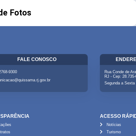
 de Fotos
FALE CONOSCO
ENDERE
 2768-9300
Rua Conde de Ara
RJ - Cep: 28.735
nicacao@quissama.rj.gov.br
Segunda a Sexta 
SPARÊNCIA
ACESSO RÁPI
itações
Notícias
tratos
Turismo