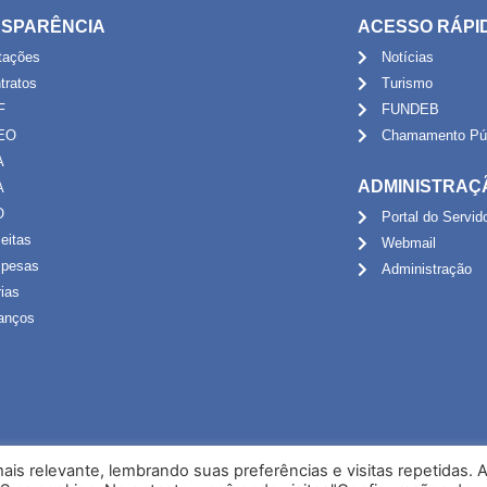
SPARÊNCIA
ACESSO RÁPI
itações
Notícias
tratos
Turismo
F
FUNDEB
EO
Chamamento Púb
A
ADMINISTRAÇ
A
O
Portal do Servid
eitas
Webmail
pesas
Administração
rias
anços
is relevante, lembrando suas preferências e visitas repetidas. 