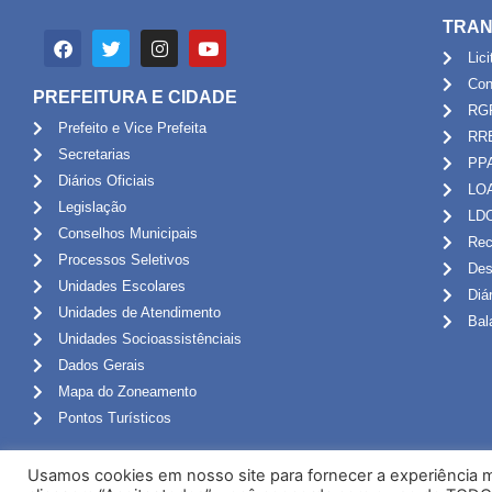
TRAN
Lic
Con
PREFEITURA E CIDADE
RG
Prefeito e Vice Prefeita
RR
Secretarias
PP
Diários Oficiais
LO
Legislação
LD
Conselhos Municipais
Rec
Processos Seletivos
Des
Unidades Escolares
Diá
Unidades de Atendimento
Bal
Unidades Socioassistênciais
Dados Gerais
Mapa do Zoneamento
Pontos Turísticos
Usamos cookies em nosso site para fornecer a experiência ma