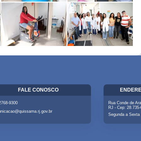
FALE CONOSCO
ENDERE
 2768-9300
Rua Conde de Ara
RJ - Cep: 28.735
nicacao@quissama.rj.gov.br
Segunda a Sexta 