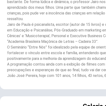
bastante. De forma lúdica e dinâmica, o professor Jairo no
aprendizado dos meus filhos. Uma parte que também chamou
crianças, pois pude ver a inocência das crianças em relação
ressaltou.
Jairo de Paula é psicanalista, escritor (autor de 15 livros)
em Educação e Psicanálise; Pós-Graduado em marketing emp
Cênicas’ e ‘Musicoterapia’; Personal e Executive Business 
“Academia Brasileira Maçônica de Letras – Cadeira 33”.
O Seminário “Entre Nós” foi idealizado pela equipe de orie
fortalecer o vínculo entre escola e família, entendendo que
positivamente para a melhoria da aprendizagem do educand
A programação contou ainda com a exibição de filmes com r
preocupações e esperanças de que ao final, tudo vai dar cer
João José Pereira, hoje com 101 anos, 14 filhos, 43 netos, 