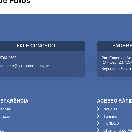
 de Fotos
FALE CONOSCO
ENDERE
 2768-9300
Rua Conde de Ara
RJ - Cep: 28.735
nicacao@quissama.rj.gov.br
Segunda a Sexta 
SPARÊNCIA
ACESSO RÁPI
itações
Notícias
tratos
Turismo
F
FUNDEB
EO
Chamamento Púb