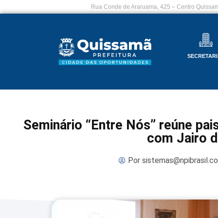
Rua Conde de Araruama, 425 – Centro Quissam
SECRETARI
Seminário “Entre Nós” reúne pai
com Jairo d
Por
sistemas@npibrasil.c