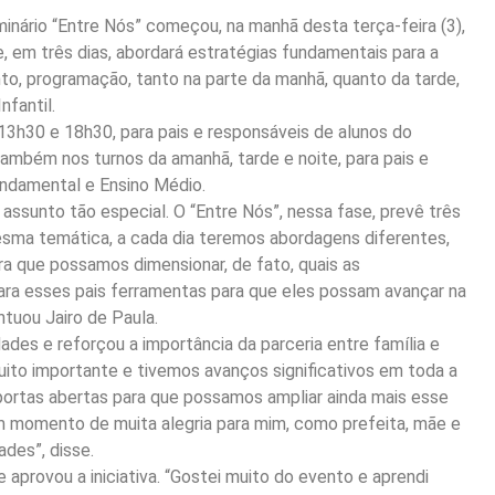
nário “Entre Nós” começou, na manhã desta terça-feira (3),
e, em três dias, abordará estratégias fundamentais para a
o, programação, tanto na parte da manhã, quanto da tarde,
nfantil.
13h30 e 18h30, para pais e responsáveis de alunos do
também nos turnos da amanhã, tarde e noite, para pais e
ndamental e Ensino Médio.
 assunto tão especial. O “Entre Nós”, nessa fase, prevê três
mesma temática, a cada dia teremos abordagens diferentes,
ra que possamos dimensionar, de fato, quais as
para esses pais ferramentas para que eles possam avançar na
ntuou Jairo de Paula.
ades e reforçou a importância da parceria entre família e
uito importante e tivemos avanços significativos em toda a
ortas abertas para que possamos ampliar ainda mais esse
m momento de muita alegria para mim, como prefeita, mãe e
ades”, disse.
aprovou a iniciativa. “Gostei muito do evento e aprendi