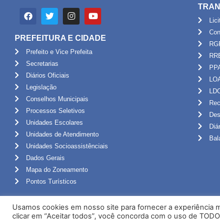
TRAN
Lic
Con
PREFEITURA E CIDADE
RG
Prefeito e Vice Prefeita
RR
Secretarias
PP
Diários Oficiais
LO
Legislação
LD
Conselhos Municipais
Rec
Processos Seletivos
Des
Unidades Escolares
Diá
Unidades de Atendimento
Bal
Unidades Socioassistênciais
Dados Gerais
Mapa do Zoneamento
Pontos Turísticos
Usamos cookies em nosso site para fornecer a experiência ma
clicar em “Aceitar todos”, você concorda com o uso de TODO