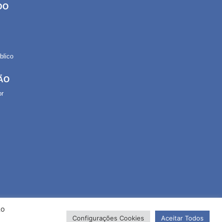
DO
lico
ÃO
or
Ao
Configurações Cookies
Aceitar Todos