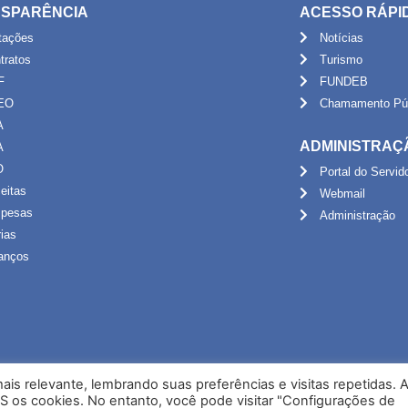
SPARÊNCIA
ACESSO RÁPI
itações
Notícias
tratos
Turismo
F
FUNDEB
EO
Chamamento Púb
A
ADMINISTRAÇ
A
O
Portal do Servid
eitas
Webmail
pesas
Administração
rias
anços
is relevante, lembrando suas preferências e visitas repetidas. 
S os cookies. No entanto, você pode visitar "Configurações de