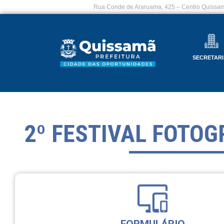
Rua Conde de Araruama, 425 – Centro Quissam
SECRETARI
2º FESTIVAL FOTOG