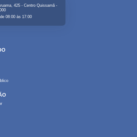
ruama, 425 - Centro Quissamã -
-000
de 08:00 às 17:00
DO
lico
ÃO
or