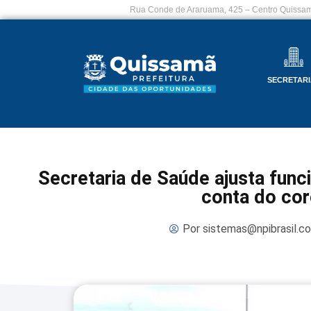
Rua Conde de Araruama, 425 – Centro Quissam
SECRETARI
Secretaria de Saúde ajusta fun
conta do cor
Por
sistemas@npibrasil.c