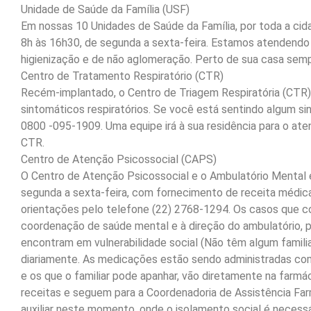
Unidade de Saúde da Família (USF)
Em nossas 10 Unidades de Saúde da Família, por toda a ci
8h às 16h30, de segunda a sexta-feira. Estamos atendendo
higienização e de não aglomeração. Perto de sua casa se
Centro de Tratamento Respiratório (CTR)
Recém-implantado, o Centro de Triagem Respiratória (CTR)
sintomáticos respiratórios. Se você está sentindo algum si
0800 -095-1909. Uma equipe irá à sua residência para o at
CTR.
Centro de Atenção Psicossocial (CAPS)
O Centro de Atenção Psicossocial e o Ambulatório Mental 
segunda a sexta-feira, com fornecimento de receita médica 
orientações pelo telefone (22) 2768-1294. Os casos que c
coordenação de saúde mental e à direção do ambulatório, p
encontram em vulnerabilidade social (Não têm algum famili
diariamente. As medicações estão sendo administradas com
e os que o familiar pode apanhar, vão diretamente na farmá
receitas e seguem para a Coordenadoria de Assistência Far
auxiliar neste momento, onde o isolamento social é necessár