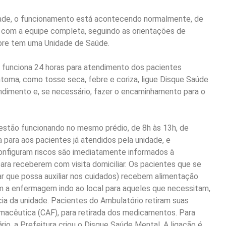
dade, o funcionamento está acontecendo normalmente, de
 com a equipe completa, seguindo as orientações de
mpre tem uma Unidade de Saúde.
 funciona 24 horas para atendimento dos pacientes
ntoma, como tosse seca, febre e coriza, ligue Disque Saúde
endimento e, se necessário, fazer o encaminhamento para o
estão funcionando no mesmo prédio, de 8h às 13h, de
para aos pacientes já atendidos pela unidade, e
onfiguram riscos são imediatamente informados à
ara receberem com visita domiciliar. Os pacientes que se
ar que possa auxiliar nos cuidados) recebem alimentação
 a enfermagem indo ao local para aqueles que necessitam,
cia da unidade. Pacientes do Ambulatório retiram suas
macêutica (CAF), para retirada dos medicamentos. Para
io, a Prefeitura criou o Disque Saúde Mental. A ligação é