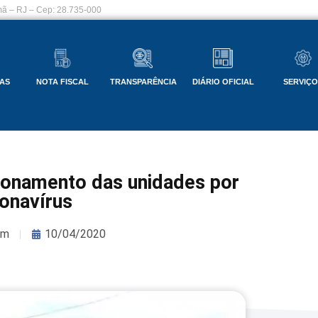
ã – RJ – Cep: 28.735-000
AS
NOTA FISCAL
TRANSPARÊNCIA
DIÁRIO OFICIAL
SERVIÇ
cionamento das unidades por
onavírus
om
10/04/2020