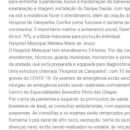
para enfrentar a pandemia; houve a implantação de barreiras
examinação e triagem; instalação do Disque Saúde, com lig
vai até a residência fazer o atendimento; além da criação
Hospital de Campanha. Confira como funciona o sistema de
coronavírus. É importante manter o isolamento social, faze
álcool 70%, e utilizar máscaras para proteção individual.
Hospital Municipal Mariana Maria de Jesus
O Hospital Municipal tem atendimento 24 horas. Por dia, cer
atendentes, técnicos, guarda municipais, motoristas e set
da unidade, que está preparada e equipada para diagnostica
Uma estrutura chamada “Hospital de Campanha”, com 10 leit
graves do COVID-19. Os exames de emergência estão sendo 
cirurgias de emergência estão sendo realizadas normalment
Centro de Especialidades Benedito Pinto das Chagas
Por conta da pandemia e seguindo os protocolos de saúde
brasileiras da área), as consultas ambulatoriais, com especi
suspensas. As consultas e os exames serão remarcados pel
Somente o pré-natal de alto risco, vacinação, teste do pezi
doenças raras, estão sendo realizados na unidade, às terças