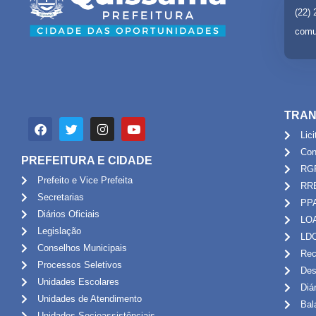
(22)
comu
TRAN
Lic
Con
PREFEITURA E CIDADE
RG
Prefeito e Vice Prefeita
RR
Secretarias
PP
Diários Oficiais
LO
Legislação
LD
Conselhos Municipais
Rec
Processos Seletivos
Des
Unidades Escolares
Diá
Unidades de Atendimento
Bal
Unidades Socioassistênciais