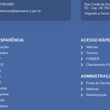
 2768-9300
Rua Conde de Ara
RJ - Cep: 28.735
nicacao@quissama.rj.gov.br
Segunda a Sexta 
SPARÊNCIA
ACESSO RÁPI
itações
Notícias
tratos
Turismo
F
FUNDEB
EO
Chamamento Púb
A
ADMINISTRAÇ
A
O
Portal do Servid
eitas
Webmail
pesas
Administração
rias
anços