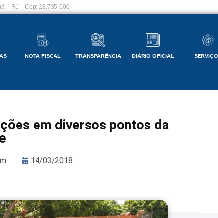
ã – RJ – Cep: 28.735-000
AS
NOTA FISCAL
TRANSPARÊNCIA
DIÁRIO OFICIAL
SERVIÇ
ações em diversos pontos da
e
om
14/03/2018