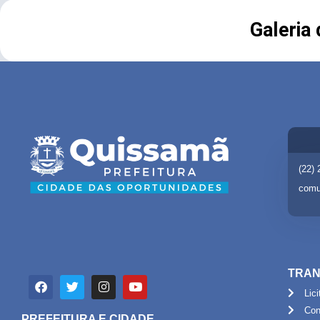
Galeria
(22)
comu
TRAN
Lic
Con
PREFEITURA E CIDADE