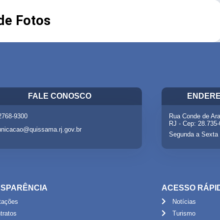
 de Fotos
FALE CONOSCO
ENDERE
 2768-9300
Rua Conde de Ara
RJ - Cep: 28.735
nicacao@quissama.rj.gov.br
Segunda a Sexta 
SPARÊNCIA
ACESSO RÁPI
itações
Notícias
tratos
Turismo