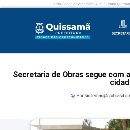
Rua Conde de Araruama, 425 – Centro Quissam
SECRETARI
Secretaria de Obras segue com 
cidad
Por
sistemas@npibrasil.c