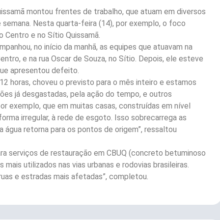
Quissamã montou frentes de trabalho, que atuam em diversos
 semana. Nesta quarta-feira (14), por exemplo, o foco
 Centro e no Sítio Quissamã.
ompanhou, no início da manhã, as equipes que atuavam na
entro, e na rua Oscar de Souza, no Sítio. Depois, ele esteve
 que apresentou defeito.
2 horas, choveu o previsto para o mês inteiro e estamos
es já desgastadas, pela ação do tempo, e outros
por exemplo, que em muitas casas, construídas em nível
 forma irregular, à rede de esgoto. Isso sobrecarrega as
 água retorna para os pontos de origem”, ressaltou
 para serviços de restauração em CBUQ (concreto betuminoso
mais utilizados nas vias urbanas e rodovias brasileiras.
ruas e estradas mais afetadas”, completou.