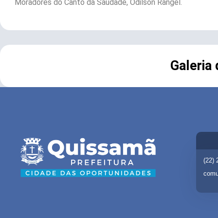
Moradores do Canto da Saudade, Odilson Rangel.
Galeria
(22)
comu