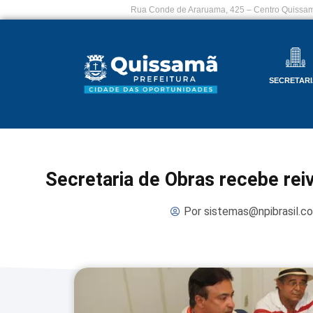
Rua Conde de Araruama, 425 – Centro Quissam
SECRETARI
Secretaria de Obras recebe re
Por
sistemas@npibrasil.c