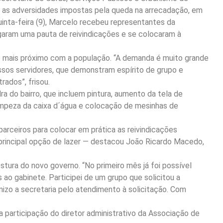
r as adversidades impostas pela queda na arrecadação, em
quinta-feira (9), Marcelo recebeu representantes da
aram uma pauta de reivindicações e se colocaram à
o mais próximo com a população. “A demanda é muito grande
os servidores, que demonstram espírito de grupo e
ados”, frisou.
a do bairro, que incluem pintura, aumento da tela de
 limpeza da caixa d´água e colocação de mesinhas de
arceiros para colocar em prática as reivindicações
 principal opção de lazer — destacou João Ricardo Macedo,
ostura do novo governo. “No primeiro mês já foi possível
 ao gabinete. Participei de um grupo que solicitou a
nizo a secretaria pelo atendimento à solicitação. Com
a participação do diretor administrativo da Associação de