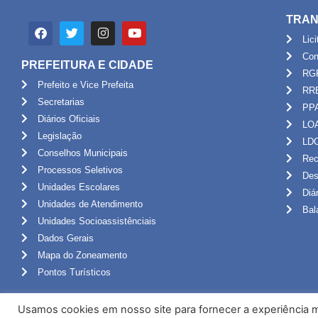
TRAN
Lic
Con
PREFEITURA E CIDADE
RG
Prefeito e Vice Prefeita
RR
Secretarias
PP
Diários Oficiais
LO
Legislação
LD
Conselhos Municipais
Rec
Processos Seletivos
Des
Unidades Escolares
Diá
Unidades de Atendimento
Bal
Unidades Socioassistênciais
Dados Gerais
Mapa do Zoneamento
Pontos Turísticos
Usamos cookies em nosso site para fornecer a experiência ma