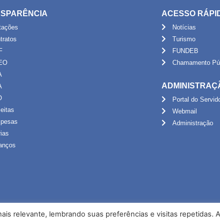
SPARÊNCIA
ACESSO RÁPI
itações
Notícias
tratos
Turismo
F
FUNDEB
EO
Chamamento Púb
A
ADMINISTRAÇ
A
O
Portal do Servid
eitas
Webmail
pesas
Administração
rias
anços
is relevante, lembrando suas preferências e visitas repetidas. 