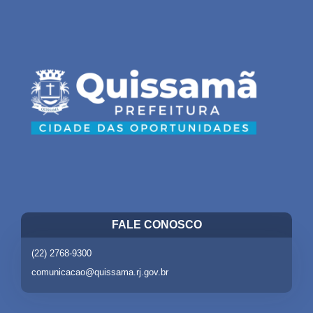
FALE CONOSCO
(22) 2768-9300
comunicacao@quissama.rj.gov.br