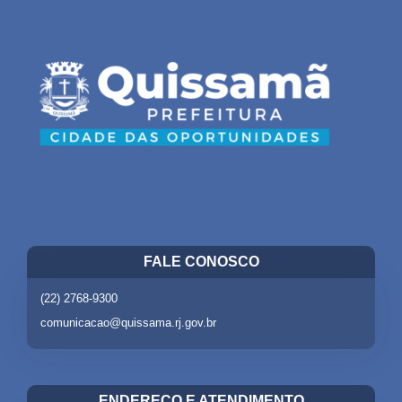
FALE CONOSCO
(22) 2768-9300
comunicacao@quissama.rj.gov.br
ENDEREÇO E ATENDIMENTO