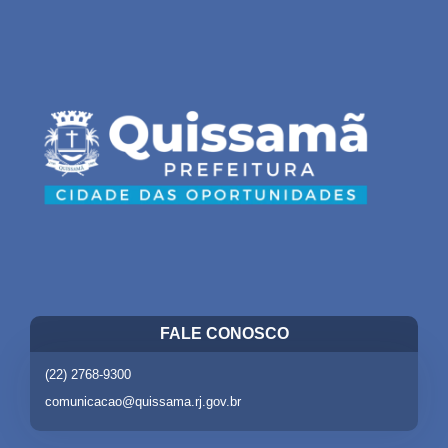
FALE CONOSCO
(22) 2768-9300
comunicacao@quissama.rj.gov.br