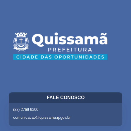
FALE CONOSCO
(22) 2768-9300
comunicacao@quissama.rj.gov.br