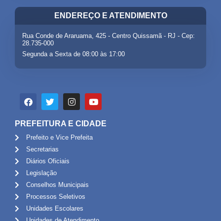
ENDEREÇO E ATENDIMENTO
Rua Conde de Araruama, 425 - Centro Quissamã - RJ - Cep:
28.735-000
Segunda a Sexta de 08:00 às 17:00
PREFEITURA E CIDADE
Prefeito e Vice Prefeita
Secretarias
Diários Oficiais
Legislação
Conselhos Municipais
Processos Seletivos
Unidades Escolares
Unidades de Atendimento