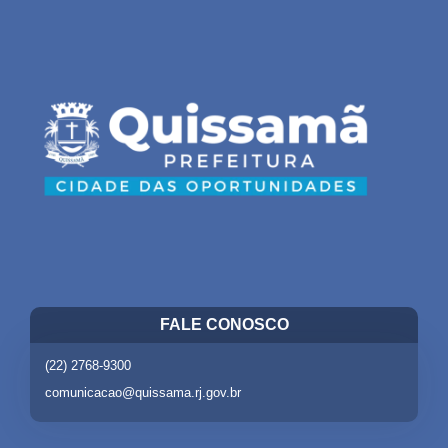
FALE CONOSCO
(22) 2768-9300
comunicacao@quissama.rj.gov.br